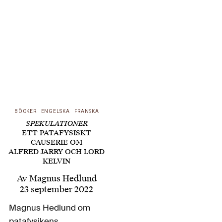
Candela skriver här le
Régent de Travaux
Pratique de
Cybeutique
Expérimentale vid le
Collège de
’Pataphysique i Paris,
Magnus Hedlund. En…
BÖCKER
ENGELSKA
FRANSKA
SPEKULATIONER
ETT PATAFYSISKT
CAUSERIE OM
ALFRED JARRY OCH LORD
KELVIN
Av
Magnus Hedlund
23 september 2022
Magnus Hedlund om
patafysikens