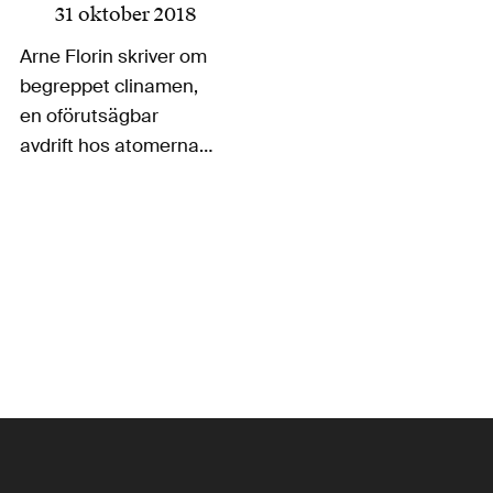
31 oktober 2018
Arne Florin skriver om
begreppet clinamen,
en oförutsägbar
avdrift hos atomerna
som gör det möjligt för
dem att kollidera och
därmed medför att
någonting alls kan bli
till. Begreppet, som
skapades av Lucretius
när han beskrev
Epikuros filosofi, har
utövat…