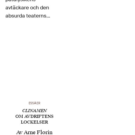
avtäckare och den
absurda teaterns
fader, Alfred Jarry, och
om några av hans
böcker, bl.a.
Spéculations och
Gestes et opinions du
docteur Faustroll, där
doktor Faustroll, som
det ska visa sig, med
hjälp av Lord Kelvin…
ESSÄER
CLINAMEN
OM AVDRIFTENS
LOCKELSER
Av
Arne Florin