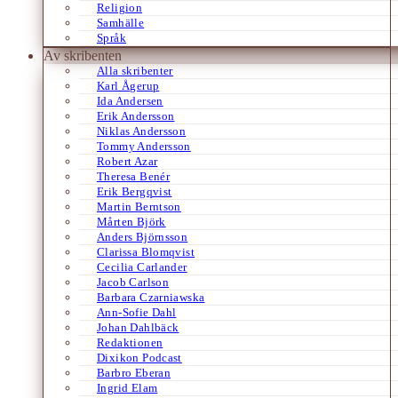
Religion
Samhälle
Språk
Av skribenten
Alla skribenter
Karl Ågerup
Ida Andersen
Erik Andersson
Niklas Andersson
Tommy Andersson
Robert Azar
Theresa Benér
Erik Bergqvist
Martin Berntson
Mårten Björk
Anders Björnsson
Clarissa Blomqvist
Cecilia Carlander
Jacob Carlson
Barbara Czarniawska
Ann-Sofie Dahl
Johan Dahlbäck
Redaktionen
Dixikon Podcast
Barbro Eberan
Ingrid Elam