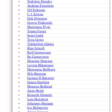
Torbjörn Elensky
Andreas Engström
Ulf Eriksson
C.J. Erixon
Erik Erlanson
Gregor Flakierski
Margareta Flygt
Tomas Forser
Ingar Gadd
Tova Gerge
Tidskriften Glänta
Klas Grinell
Rolf Gustavsson
Bo Gustavsson
Henning Hagerup
Lovisa Håkansson
Margareta Hallberg
Nils Hansson
Gunnar D Hansson
Simon Hartling
Magnus Hedlund
Anne Heith
Kenneth Hermele
Lars Hertzberg
Johannes Heuman
Ivo Holmqvist
Anton Jansson