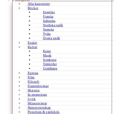
Alla kategorier
Böcker
Engelska
Franska
Italienska
Nordiska språk
Spanska
Tyska
Övriga språk
Essäer
Kultur
Konst
Musik
Scenkonst
Tidskrifter
Utställning
Europa
Film
Filosofi
Framtidsvägar
Historia
In memoriam
Lyrik
Minnesvägar
Naturvetenskap
Populism & värdekris