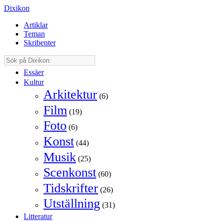
Dixikon
Artiklar
Teman
Skribenter
Essäer
Kultur
Arkitektur
(6)
Film
(19)
Foto
(6)
Konst
(44)
Musik
(25)
Scenkonst
(60)
Tidskrifter
(26)
Utställning
(31)
Litteratur