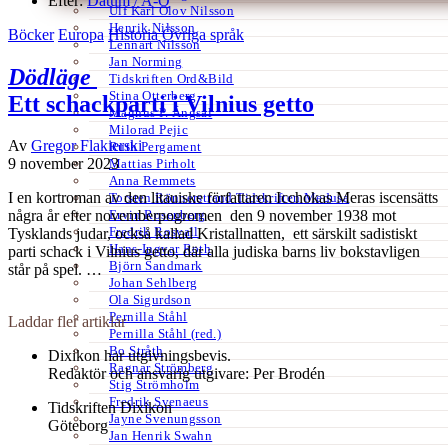
Efter:
Datum /
A-Ö
Ulf Karl Olov Nilsson
Henrik Nilsson
Böcker
Europa
Historia
Övriga språk
Lennart Nilsson
Jan Norming
Dödläge
Tidskriften Ord&Bild
Stina Otterberg
Ett schackparti i Vilnius getto
Magnus P. Ängsal
Milorad Pejic
Av
Gregor Flakierski
Ruth Pergament
9 november 2023
Mattias Pirholt
Anna Remmets
I en kortroman av den litauiske författaren Icchokas Meras iscensätts
Torsten Rönnerstrand Tidskriften Medusa
Ervin Rosenberg
några år efter novemberpogromen den 9 november 1938 mot
Fredrik Rosvall
Tysklands judar, också kallad Kristallnatten, ett särskilt sadistiskt
Hans-Ingvar Roth
parti schack i Vilnius getto, där alla judiska barns liv bokstavligen
Björn Sandmark
står på spel. …
Johan Sehlberg
Ola Sigurdson
Pernilla Ståhl
Laddar fler artiklar
Pernilla Ståhl (red.)
Bo Stråth
Dixikon har utgivningsbevis.
Ragnar Strömberg
Redaktör och ansvarig utgivare: Per Brodén
Stig Strömholm
Fredrik Svenaeus
Tidskriften Dixikon
Jayne Svenungsson
Göteborg
Jan Henrik Swahn