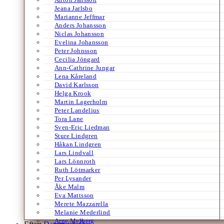
Jeana Jarlsbo
Marianne Jeffmar
Anders Johansson
Niclas Johansson
Evelina Johansson
Peter Johnsson
Cecilia Jöngard
Ann-Cathrine Jungar
Lena Kåreland
David Karlsson
Helga Krook
Martin Lagerholm
Peter Landelius
Tora Lane
Sven-Eric Liedman
Sture Lindgren
Håkan Lindgren
Lars Lindvall
Lars Lönnroth
Ruth Lötmarker
Per Lysander
Åke Malm
Eva Mattsson
Merete Mazzarella
Melanie Mederlind
Arne Melberg