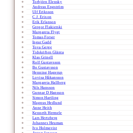
Torbjörn Elensky
Andreas Engström
Ulf Eriksson
C.J. Erixon
Erik Erlanson
Gregor Flakierski
Margareta Flygt
Tomas Forser
Ingar Gadd
Tova Gerge
Tidskriften Glänta
Klas Grinell
Rolf Gustavsson
Bo Gustavsson
Henning Hagerup
Lovisa Håkansson
Margareta Hallberg
Nils Hansson
Gunnar D Hansson
Simon Hartling
Magnus Hedlund
Anne Heith
Kenneth Hermele
Lars Hertzberg
Johannes Heuman
Ivo Holmqvist
Anton Jansson