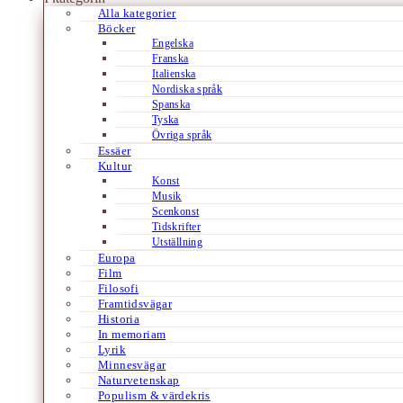
Alla kategorier
Böcker
Engelska
Franska
Italienska
Nordiska språk
Spanska
Tyska
Övriga språk
Essäer
Kultur
Konst
Musik
Scenkonst
Tidskrifter
Utställning
Europa
Film
Filosofi
Framtidsvägar
Historia
In memoriam
Lyrik
Minnesvägar
Naturvetenskap
Populism & värdekris