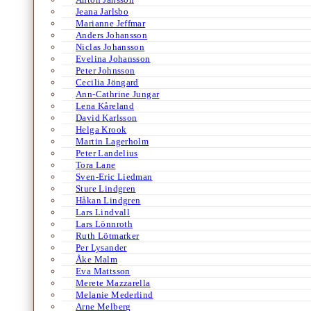
Jeana Jarlsbo
Marianne Jeffmar
Anders Johansson
Niclas Johansson
Evelina Johansson
Peter Johnsson
Cecilia Jöngard
Ann-Cathrine Jungar
Lena Kåreland
David Karlsson
Helga Krook
Martin Lagerholm
Peter Landelius
Tora Lane
Sven-Eric Liedman
Sture Lindgren
Håkan Lindgren
Lars Lindvall
Lars Lönnroth
Ruth Lötmarker
Per Lysander
Åke Malm
Eva Mattsson
Merete Mazzarella
Melanie Mederlind
Arne Melberg