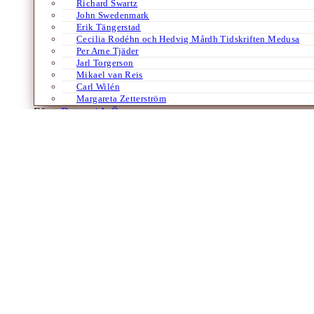
Richard Swartz
John Swedenmark
Erik Tängerstad
Cecilia Rodéhn och Hedvig Mårdh Tidskriften Medusa
Per Arne Tjäder
Jarl Torgerson
Mikael van Reis
Carl Wilén
Margareta Zetterström
Efter:
Datum /
A-Ö
Arkitektur
Böcker
Engelska
Essäer
Franska
Samhälle
Dansen går
Byggnader, rivningar och det kollektiva m
Av
Ola Sigurdson
9 februari 2024
Internationellt fordras i klimatkrisens spår numera ofta en hållbarhets
Göteborg. Att en rivning inte bara innebär en förlust av…
Laddar fler artiklar