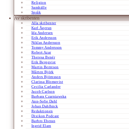
Religion
Samhälle
Språk
Av skribenten
Alla skribenter
Karl Ågerup
Ida Andersen
Erik Andersson
Niklas Andersson
Tommy Andersson
Robert Azar
Theresa Benér
Erik Bergqvist
Martin Berntson
Mårten Björk
Anders Björnsson
Clarissa Blomqvist
Cecilia Carlander
Jacob Carlson
Barbara Czarniawska
Ann-Sofie Dahl
Johan Dahlbäck
Redaktionen
Dixikon Podcast
Barbro Eberan
Ingrid Elam