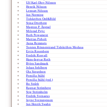
Ulf Karl Olov Nilsson
Henrik Nilsson
Lennart Nilsson
Jan Norming
Tidskriften Ord&Bild
Stina Otterberg
Magnus P. Ängsal
Milorad Pejic
Ruth Pergament
Mattias Pirholt
Anna Remmets
Torsten Rönnerstrand Tidskriften Medusa
Ervin Rosenberg
Fredrik Rosvall
Hans-Ingvar Roth
Björn Sandmark
Johan Sehlberg
Ola Sigurdson
Pernilla Ståhl
Pernilla Ståhl (red.)
Bo Stråth
Ragnar Strömberg
Stig Strömholm
Fredrik Svenaeus
Jayne Svenungsson
Jan Henrik Swahn