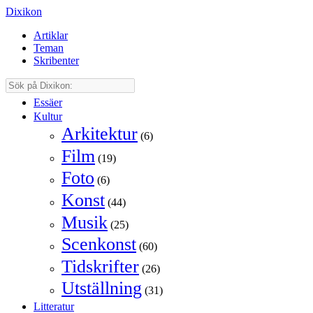
Dixikon
Artiklar
Teman
Skribenter
Essäer
Kultur
Arkitektur
(6)
Film
(19)
Foto
(6)
Konst
(44)
Musik
(25)
Scenkonst
(60)
Tidskrifter
(26)
Utställning
(31)
Litteratur