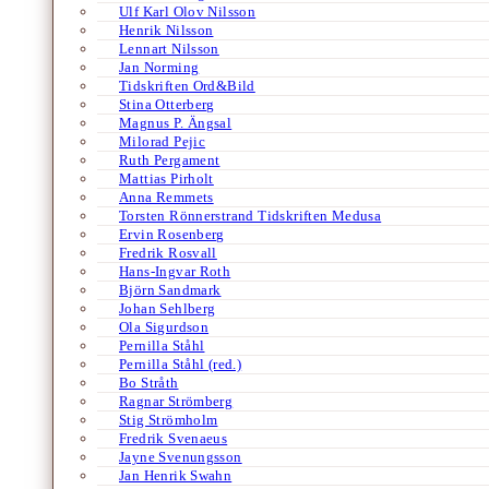
Ulf Karl Olov Nilsson
Henrik Nilsson
Lennart Nilsson
Jan Norming
Tidskriften Ord&Bild
Stina Otterberg
Magnus P. Ängsal
Milorad Pejic
Ruth Pergament
Mattias Pirholt
Anna Remmets
Torsten Rönnerstrand Tidskriften Medusa
Ervin Rosenberg
Fredrik Rosvall
Hans-Ingvar Roth
Björn Sandmark
Johan Sehlberg
Ola Sigurdson
Pernilla Ståhl
Pernilla Ståhl (red.)
Bo Stråth
Ragnar Strömberg
Stig Strömholm
Fredrik Svenaeus
Jayne Svenungsson
Jan Henrik Swahn