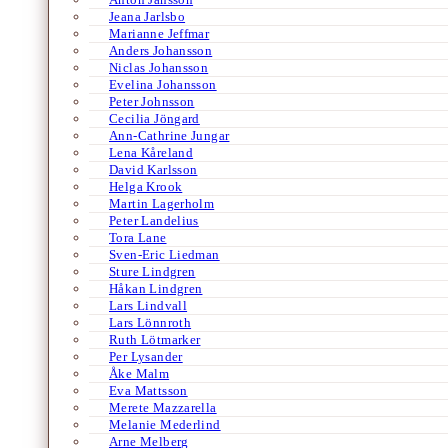
Jeana Jarlsbo
Marianne Jeffmar
Anders Johansson
Niclas Johansson
Evelina Johansson
Peter Johnsson
Cecilia Jöngard
Ann-Cathrine Jungar
Lena Kåreland
David Karlsson
Helga Krook
Martin Lagerholm
Peter Landelius
Tora Lane
Sven-Eric Liedman
Sture Lindgren
Håkan Lindgren
Lars Lindvall
Lars Lönnroth
Ruth Lötmarker
Per Lysander
Åke Malm
Eva Mattsson
Merete Mazzarella
Melanie Mederlind
Arne Melberg