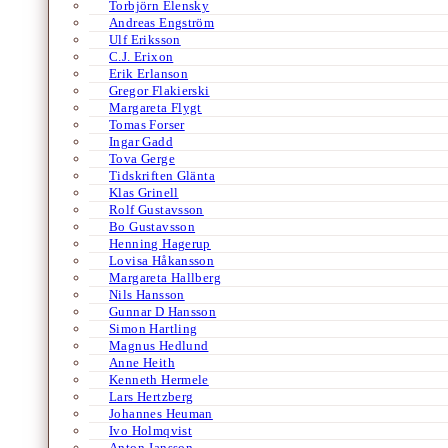
Torbjörn Elensky
Andreas Engström
Ulf Eriksson
C.J. Erixon
Erik Erlanson
Gregor Flakierski
Margareta Flygt
Tomas Forser
Ingar Gadd
Tova Gerge
Tidskriften Glänta
Klas Grinell
Rolf Gustavsson
Bo Gustavsson
Henning Hagerup
Lovisa Håkansson
Margareta Hallberg
Nils Hansson
Gunnar D Hansson
Simon Hartling
Magnus Hedlund
Anne Heith
Kenneth Hermele
Lars Hertzberg
Johannes Heuman
Ivo Holmqvist
Anton Jansson