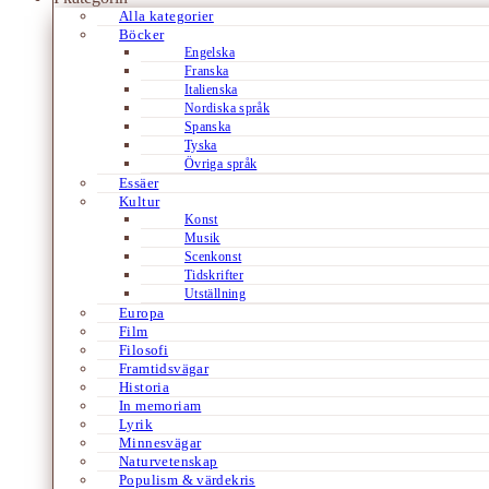
Alla kategorier
Böcker
Engelska
Franska
Italienska
Nordiska språk
Spanska
Tyska
Övriga språk
Essäer
Kultur
Konst
Musik
Scenkonst
Tidskrifter
Utställning
Europa
Film
Filosofi
Framtidsvägar
Historia
In memoriam
Lyrik
Minnesvägar
Naturvetenskap
Populism & värdekris