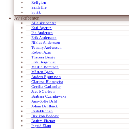
Religion
Samhälle
Språk
Av skribenten
Alla skribenter
Karl Ågerup
Ida Andersen
Erik Andersson
Niklas Andersson
Tommy Andersson
Robert Azar
Theresa Benér
Erik Bergqvist
Martin Berntson
Mårten Björk
Anders Björnsson
Clarissa Blomqvist
Cecilia Carlander
Jacob Carlson
Barbara Czarniawska
Ann-Sofie Dahl
Johan Dahlbäck
Redaktionen
Dixikon Podcast
Barbro Eberan
Ingrid Elam