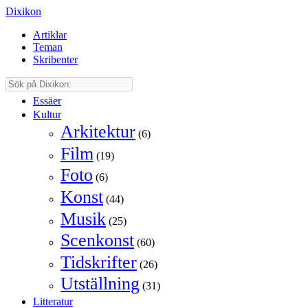
Dixikon
Artiklar
Teman
Skribenter
Essäer
Kultur
Arkitektur
(6)
Film
(19)
Foto
(6)
Konst
(44)
Musik
(25)
Scenkonst
(60)
Tidskrifter
(26)
Utställning
(31)
Litteratur