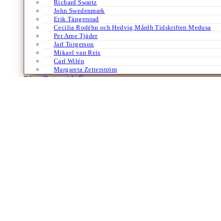
Richard Swartz
John Swedenmark
Erik Tängerstad
Cecilia Rodéhn och Hedvig Mårdh Tidskriften Medusa
Per Arne Tjäder
Jarl Torgerson
Mikael van Reis
Carl Wilén
Margareta Zetterström
Efter:
Datum /
A-Ö
Engelska
Losing it
William Ian Miller
Av
Lars Lönnroth
2 maj 2012
Av LARS LÖNNROTH Till den intellektuelle pensionärens värsta men s
Laddar fler artiklar
Dixikon har utgivningsbevis.