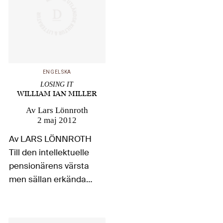
ENGELSKA
LOSING IT
WILLIAM IAN MILLER
Av
Lars Lönnroth
2 maj 2012
Av LARS LÖNNROTH
Till den intellektuelle
pensionärens värsta
men sällan erkända
plågor hör den
förljugna idyllisering
man utsätts för av