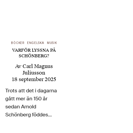
BÖCKER
ENGELSKA
MUSIK
VARFÖR LYSSNA PÅ
SCHÖNBERG?
Av
Carl Magnus
Juliusson
18 september 2025
Trots att det i dagarna
gått mer än 150 år
sedan Arnold
Schönberg föddes
framstår hans verk,
och då framförallt