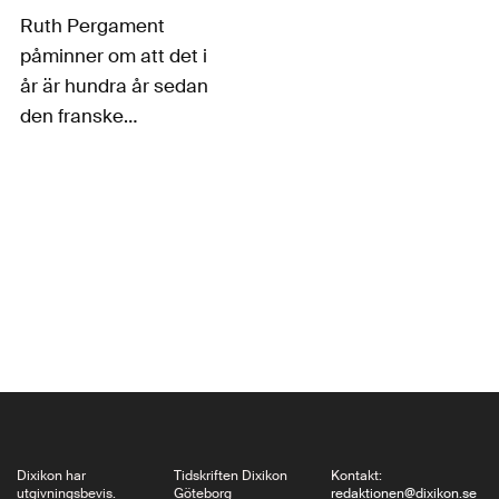
Ruth Pergament
påminner om att det i
år är hundra år sedan
den franske
kompositören Gabriel
Fauré gick bort. Mest
känd kanske för sitt
körverk Requiem och
sin Pavane – för både
piano och orkester
med och utan kör -…
Dixikon har
Tidskriften Dixikon
Kontakt:
utgivningsbevis.
Göteborg
redaktionen@dixikon.se