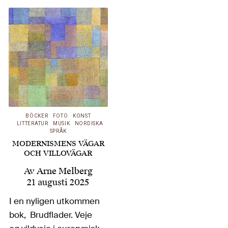
hans tolvtonsteknik,
kanske som själva
sinnebilden för
modern konstmusik,
trots att tonsättare
efter honom i stor
utsträckning återgått
till mer…
BÖCKER
FOTO
KONST
LITTERATUR
MUSIK
NORDISKA
SPRÅK
MODERNISMENS VÄGAR
OCH VILLOVÄGAR
Av
Arne Melberg
21 augusti 2025
I en nyligen utkommen
bok, Brudflader. Veje