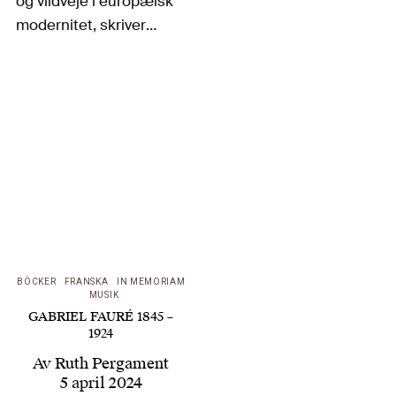
og vildveje i europæisk
modernitet, skriver
danske Peer E.
Sørensen
modernismens/modernitetens
historia som en serie
motsättningar, titelns
brottytor, och rör sig
osökt med
exemplariska bilder
mellan alla konstarter
– arkitektur, konst,
BÖCKER
FRANSKA
IN MEMORIAM
film, filosofi,…
MUSIK
GABRIEL FAURÉ 1845 –
1924
Av
Ruth Pergament
5 april 2024