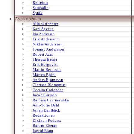
Religion
Samhälle
Språk
Av skribenten
Alla skribenter
Karl Ågerup
Ida Andersen
Erik Andersson
Niklas Andersson
Tommy Andersson
Robert Azar
Theresa Benér
Erik Bergqvist
Martin Berntson
Mårten Björk
Anders Björnsson
Clarissa Blomqvist
Cecilia Carlander
Jacob Carlson
Barbara Czarniawska
Ann-Sofie Dahl
Johan Dahlbäck
Redaktionen
Dixikon Podcast
Barbro Eberan
Ingrid Elam