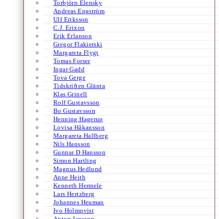
Torbjörn Elensky
Andreas Engström
Ulf Eriksson
C.J. Erixon
Erik Erlanson
Gregor Flakierski
Margareta Flygt
Tomas Forser
Ingar Gadd
Tova Gerge
Tidskriften Glänta
Klas Grinell
Rolf Gustavsson
Bo Gustavsson
Henning Hagerup
Lovisa Håkansson
Margareta Hallberg
Nils Hansson
Gunnar D Hansson
Simon Hartling
Magnus Hedlund
Anne Heith
Kenneth Hermele
Lars Hertzberg
Johannes Heuman
Ivo Holmqvist
Anton Jansson