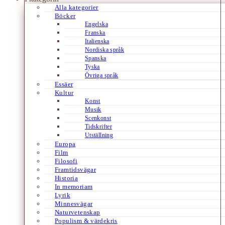
Alla kategorier
Böcker
Engelska
Franska
Italienska
Nordiska språk
Spanska
Tyska
Övriga språk
Essäer
Kultur
Konst
Musik
Scenkonst
Tidskrifter
Utställning
Europa
Film
Filosofi
Framtidsvägar
Historia
In memoriam
Lyrik
Minnesvägar
Naturvetenskap
Populism & värdekris