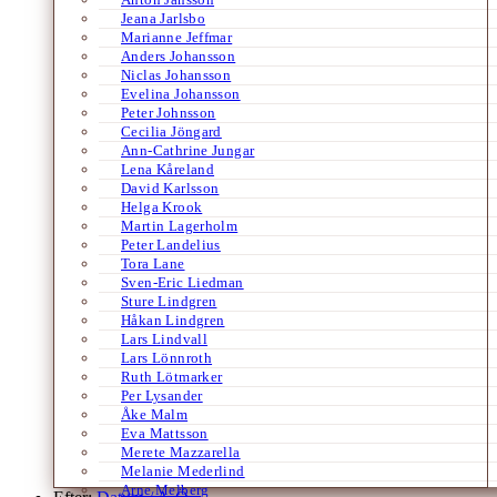
Jeana Jarlsbo
Marianne Jeffmar
Anders Johansson
Niclas Johansson
Evelina Johansson
Peter Johnsson
Cecilia Jöngard
Ann-Cathrine Jungar
Lena Kåreland
David Karlsson
Helga Krook
Martin Lagerholm
Peter Landelius
Tora Lane
Sven-Eric Liedman
Sture Lindgren
Håkan Lindgren
Lars Lindvall
Lars Lönnroth
Ruth Lötmarker
Per Lysander
Åke Malm
Eva Mattsson
Merete Mazzarella
Melanie Mederlind
Arne Melberg