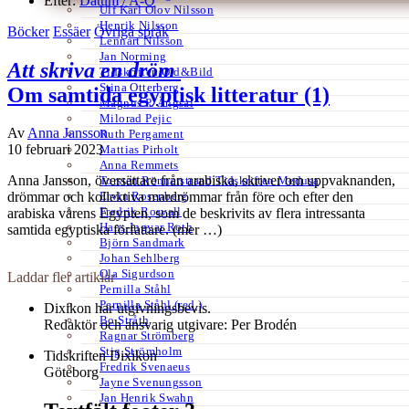
Efter:
Datum /
A-Ö
Ulf Karl Olov Nilsson
Henrik Nilsson
Böcker
Essäer
Övriga språk
Lennart Nilsson
Jan Norming
Att skriva en dröm
Tidskriften Ord&Bild
Stina Otterberg
Om samtida egyptisk litteratur (1)
Magnus P. Ängsal
Milorad Pejic
Av
Anna Jansson
Ruth Pergament
10 februari 2023
Mattias Pirholt
Anna Remmets
Anna Jansson, översättare från arabiska, skriver om uppvaknanden,
Torsten Rönnerstrand Tidskriften Medusa
Ervin Rosenberg
drömmar och kollektiva mardrömmar från före och efter den
Fredrik Rosvall
arabiska vårens Egypten, som de beskrivits av flera intressanta
Hans-Ingvar Roth
samtida egyptiska författare. (mer …)
Björn Sandmark
Johan Sehlberg
Ola Sigurdson
Laddar fler artiklar
Pernilla Ståhl
Pernilla Ståhl (red.)
Dixikon har utgivningsbevis.
Bo Stråth
Redaktör och ansvarig utgivare: Per Brodén
Ragnar Strömberg
Stig Strömholm
Tidskriften Dixikon
Fredrik Svenaeus
Göteborg
Jayne Svenungsson
Jan Henrik Swahn