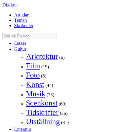
Dixikon
Artiklar
Teman
Skribenter
Essäer
Kultur
Arkitektur
(6)
Film
(19)
Foto
(6)
Konst
(44)
Musik
(25)
Scenkonst
(60)
Tidskrifter
(26)
Utställning
(31)
Litteratur