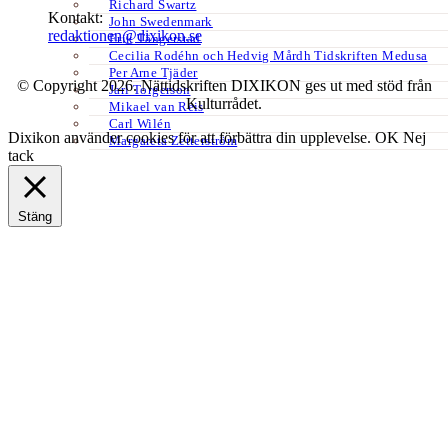
Richard Swartz
Kontakt:
John Swedenmark
redaktionen@dixikon.se
Erik Tängerstad
Cecilia Rodéhn och Hedvig Mårdh Tidskriften Medusa
Per Arne Tjäder
© Copyright 2026. Nättidskriften DIXIKON ges ut med stöd från
Jarl Torgerson
Kulturrådet.
Mikael van Reis
Carl Wilén
Dixikon använder cookies för att förbättra din upplevelse.
OK
Nej
Margareta Zetterström
tack
Stäng
Privacy Overview
This website uses cookies to improve your experience while you
navigate through the website. Out of these, the cookies that are
categorized as necessary are stored on your browser as they are
essential for the working of basic functionalities of the website. We
also use third-party cookies that help us analyze and understand how
you use this website. These cookies will be stored in your browser
only with your consent. You also have the option to opt-out of these
cookies. But opting out of some of these cookies may affect your
browsing experience.