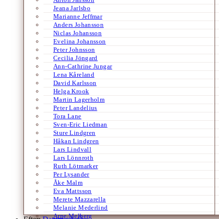
Jeana Jarlsbo
Marianne Jeffmar
Anders Johansson
Niclas Johansson
Evelina Johansson
Peter Johnsson
Cecilia Jöngard
Ann-Cathrine Jungar
Lena Kåreland
David Karlsson
Helga Krook
Martin Lagerholm
Peter Landelius
Tora Lane
Sven-Eric Liedman
Sture Lindgren
Håkan Lindgren
Lars Lindvall
Lars Lönnroth
Ruth Lötmarker
Per Lysander
Åke Malm
Eva Mattsson
Merete Mazzarella
Melanie Mederlind
Arne Melberg