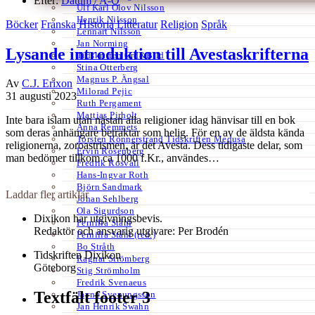
Efter:
Datum /
A-Ö
Ulf Karl Olov Nilsson
Henrik Nilsson
Böcker
Franska
Historia
Litteratur
Religion
Språk
Lennart Nilsson
Jan Norming
Lysande introduktion till Avestaskrifterna
Tidskriften Ord&Bild
Stina Otterberg
Magnus P. Ängsal
Av
C.J. Erixon
Milorad Pejic
31 augusti 2023
Ruth Pergament
Mattias Pirholt
Inte bara islam utan nästan alla religioner idag hänvisar till en bok
Anna Remmets
som deras anhängare betraktar som helig. För en av de äldsta kända
Torsten Rönnerstrand Tidskriften Medusa
religionerna, zoroastrismen, är det Avesta. Dess tidigaste delar, som
Ervin Rosenberg
man bedömer tillkom ca 1000 f.Kr., användes…
Fredrik Rosvall
Hans-Ingvar Roth
Björn Sandmark
Laddar fler artiklar
Johan Sehlberg
Ola Sigurdson
Dixikon har utgivningsbevis.
Pernilla Ståhl
Redaktör och ansvarig utgivare: Per Brodén
Pernilla Ståhl (red.)
Bo Stråth
Tidskriften Dixikon
Ragnar Strömberg
Göteborg
Stig Strömholm
Fredrik Svenaeus
Textfält footer 3
Jayne Svenungsson
Jan Henrik Swahn