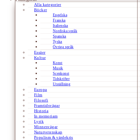
Alla kategorier
Böcker
Engelska
Franska
Italienska
Nordiska språk
Spanska
Tyska
Övriga språk
Essäer
Kultur
Konst
Musik
Scenkonst
Tidskrifter
Utställning
Europa
Film
Filosofi
Framtidsvägar
Historia
In memoriam
Lyrik
Minnesvägar
Naturvetenskap
Populism & värdekris