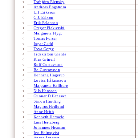
Torbjörn Elensky
Andreas Engström
Ulf Eriksson
C.J. Erixon
Erik Erlanson
Gregor Flakierski
Margareta Flygt
Tomas Forser
Ingar Gadd
Tova Gerge
Tidskriften Glänta
Klas Grinell
Rolf Gustavsson
Bo Gustavsson
Henning Hagerup
Lovisa Håkansson
Margareta Hallberg
Nils Hansson
Gunnar D Hansson
Simon Hartling
Magnus Hedlund
Anne Heith
Kenneth Hermele
Lars Hertzberg
Johannes Heuman
Ivo Holmqvist
Anton Jansson