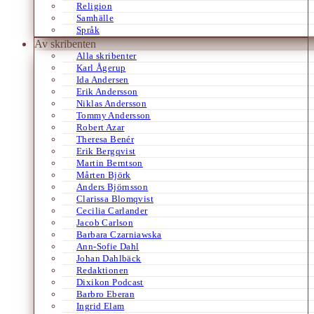
Religion
Samhälle
Språk
Av skribenten
Alla skribenter
Karl Ågerup
Ida Andersen
Erik Andersson
Niklas Andersson
Tommy Andersson
Robert Azar
Theresa Benér
Erik Bergqvist
Martin Berntson
Mårten Björk
Anders Björnsson
Clarissa Blomqvist
Cecilia Carlander
Jacob Carlson
Barbara Czarniawska
Ann-Sofie Dahl
Johan Dahlbäck
Redaktionen
Dixikon Podcast
Barbro Eberan
Ingrid Elam