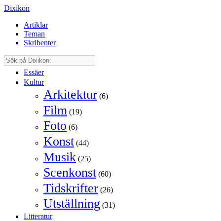
Dixikon
Artiklar
Teman
Skribenter
Essäer
Kultur
Arkitektur
(6)
Film
(19)
Foto
(6)
Konst
(44)
Musik
(25)
Scenkonst
(60)
Tidskrifter
(26)
Utställning
(31)
Litteratur