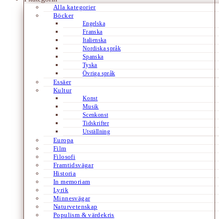
Alla kategorier
Böcker
Engelska
Franska
Italienska
Nordiska språk
Spanska
Tyska
Övriga språk
Essäer
Kultur
Konst
Musik
Scenkonst
Tidskrifter
Utställning
Europa
Film
Filosofi
Framtidsvägar
Historia
In memoriam
Lyrik
Minnesvägar
Naturvetenskap
Populism & värdekris