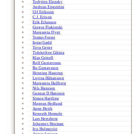
Torbjörn Elensky
Andreas Engström
Ulf Eriksson
C.J. Erixon
Erik Erlanson
Gregor Flakierski
Margareta Flygt
Tomas Forser
Ingar Gadd
Tova Gerge
Tidskriften Glänta
Klas Grinell
Rolf Gustavsson
Bo Gustavsson
Henning Hagerup
Lovisa Håkansson
Margareta Hallberg
Nils Hansson
Gunnar D Hansson
Simon Hartling
Magnus Hedlund
Anne Heith
Kenneth Hermele
Lars Hertzberg
Johannes Heuman
Ivo Holmqvist
Anton Jansson