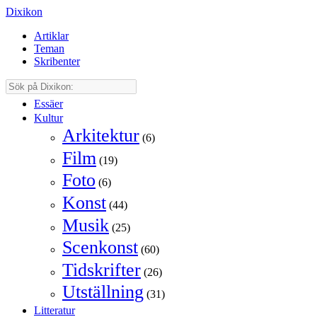
Dixikon
Artiklar
Teman
Skribenter
Essäer
Kultur
Arkitektur
(6)
Film
(19)
Foto
(6)
Konst
(44)
Musik
(25)
Scenkonst
(60)
Tidskrifter
(26)
Utställning
(31)
Litteratur