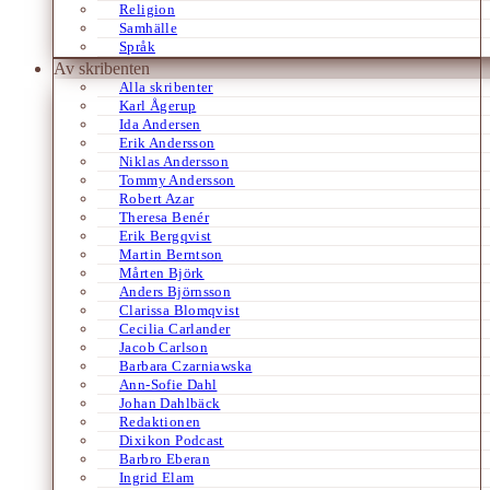
Religion
Samhälle
Språk
Av skribenten
Alla skribenter
Karl Ågerup
Ida Andersen
Erik Andersson
Niklas Andersson
Tommy Andersson
Robert Azar
Theresa Benér
Erik Bergqvist
Martin Berntson
Mårten Björk
Anders Björnsson
Clarissa Blomqvist
Cecilia Carlander
Jacob Carlson
Barbara Czarniawska
Ann-Sofie Dahl
Johan Dahlbäck
Redaktionen
Dixikon Podcast
Barbro Eberan
Ingrid Elam