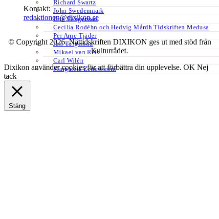
Richard Swartz
Kontakt:
John Swedenmark
redaktionen@dixikon.se
Erik Tängerstad
Cecilia Rodéhn och Hedvig Mårdh Tidskriften Medusa
Per Arne Tjäder
© Copyright 2026. Nättidskriften DIXIKON ges ut med stöd från
Jarl Torgerson
Kulturrådet.
Mikael van Reis
Carl Wilén
Dixikon använder cookies för att förbättra din upplevelse.
OK
Nej
Margareta Zetterström
tack
Stäng
Privacy Overview
This website uses cookies to improve your experience while you
navigate through the website. Out of these, the cookies that are
categorized as necessary are stored on your browser as they are
essential for the working of basic functionalities of the website. We
also use third-party cookies that help us analyze and understand how
you use this website. These cookies will be stored in your browser
only with your consent. You also have the option to opt-out of these
cookies. But opting out of some of these cookies may affect your
browsing experience.