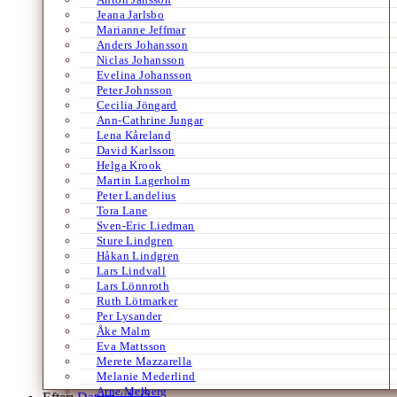
Jeana Jarlsbo
Marianne Jeffmar
Anders Johansson
Niclas Johansson
Evelina Johansson
Peter Johnsson
Cecilia Jöngard
Ann-Cathrine Jungar
Lena Kåreland
David Karlsson
Helga Krook
Martin Lagerholm
Peter Landelius
Tora Lane
Sven-Eric Liedman
Sture Lindgren
Håkan Lindgren
Lars Lindvall
Lars Lönnroth
Ruth Lötmarker
Per Lysander
Åke Malm
Eva Mattsson
Merete Mazzarella
Melanie Mederlind
Arne Melberg