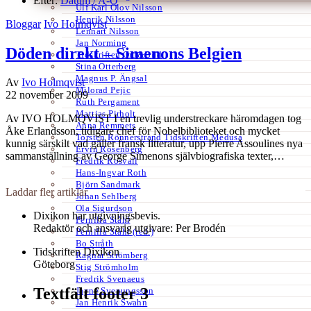
Efter:
Datum /
A-Ö
Ulf Karl Olov Nilsson
Henrik Nilsson
Bloggar
Ivo Holmqvist
Lennart Nilsson
Jan Norming
Döden direkt – Simenons Belgien
Tidskriften Ord&Bild
Stina Otterberg
Magnus P. Ängsal
Av
Ivo Holmqvist
Milorad Pejic
22 november 2009
Ruth Pergament
Mattias Pirholt
Av IVO HOLMQVIST I en trevlig understreckare häromdagen tog
Anna Remmets
Åke Erlandsson, tidigare chef för Nobelbiblioteket och mycket
Torsten Rönnerstrand Tidskriften Medusa
kunnig särskilt vad gäller fransk litteratur, upp Pierre Assoulines nya
Ervin Rosenberg
sammanställning av George Simenons självbiografiska texter,…
Fredrik Rosvall
Hans-Ingvar Roth
Björn Sandmark
Laddar fler artiklar
Johan Sehlberg
Ola Sigurdson
Dixikon har utgivningsbevis.
Pernilla Ståhl
Redaktör och ansvarig utgivare: Per Brodén
Pernilla Ståhl (red.)
Bo Stråth
Tidskriften Dixikon
Ragnar Strömberg
Göteborg
Stig Strömholm
Fredrik Svenaeus
Textfält footer 3
Jayne Svenungsson
Jan Henrik Swahn