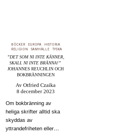
BÖCKER
EUROPA
HISTORIA
RELIGION
SAMHÄLLE
TYSKA
”DET SOM NI INTE KÄNNER,
SKALL NI INTE BRÄNNA!”
JOHANNES REUCHLIN OCH
BOKBRÄNNINGEN
Av
Otfried Czaika
8 december 2023
Om bokbränning av
heliga skrifter alltid ska
skyddas av
yttrandefriheten eller
vara brottsligt som hets