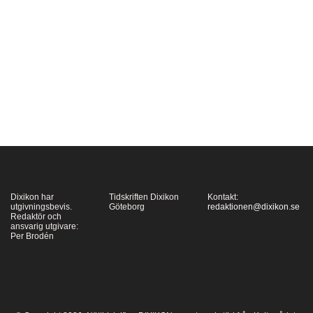
mot folkgrupp, dvs som
en handling riktad mot
någons etniska
ursprung eller
trosbekännelse, är nu
en fråga med stor
aktualitet. Men
bokbränning har
otvetydigt och…
Dixikon har
Tidskriften Dixikon
Kontakt:
utgivningsbevis.
Göteborg
redaktionen@dixikon.se
Redaktör och
ansvarig utgivare:
Per Brodén