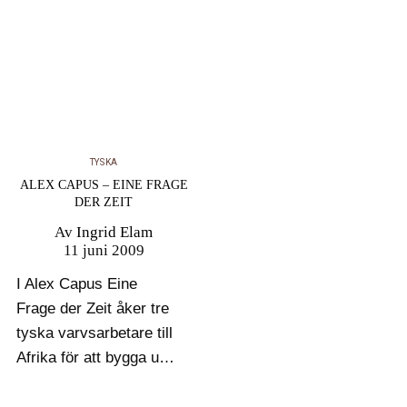
De spelas där
kontinuerligt sedan
1950-talet.…
TYSKA
ALEX CAPUS – EINE FRAGE
DER ZEIT
Av
Ingrid Elam
11 juni 2009
I Alex Capus Eine
Frage der Zeit åker tre
tyska varvsarbetare till
Afrika för att bygga upp
ett krigsfartyg de först
har demonterat hemma