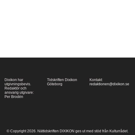
i Paderborn. En av dem
är övertygad
socialdemokrat, alla är
hängivna arbetare.
[caption id=""
align="alignleft"
width="100"]…
Dixikon har
Tidskriften Dixikon
Kontakt:
utgivningsbevis.
Göteborg
redaktionen@dixikon.se
Redaktör och
ansvarig utgivare:
Per Brodén
© Copyright 2026. Nättidskriften DIXIKON ges ut med stöd från Kulturrådet.