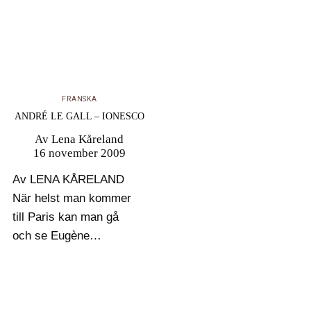
FRANSKA
ANDRÉ LE GALL – IONESCO
Av
Lena Kåreland
16 november 2009
Av LENA KÅRELAND
När helst man kommer
till Paris kan man gå
och se Eugène
Ionescos pjäser ”La
cantatrice chauve” eller
”La leçon” på Huchette-
teatern i latinkvarteren.