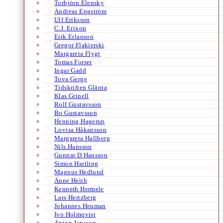
Torbjörn Elensky
Andreas Engström
Ulf Eriksson
C.J. Erixon
Erik Erlanson
Gregor Flakierski
Margareta Flygt
Tomas Forser
Ingar Gadd
Tova Gerge
Tidskriften Glänta
Klas Grinell
Rolf Gustavsson
Bo Gustavsson
Henning Hagerup
Lovisa Håkansson
Margareta Hallberg
Nils Hansson
Gunnar D Hansson
Simon Hartling
Magnus Hedlund
Anne Heith
Kenneth Hermele
Lars Hertzberg
Johannes Heuman
Ivo Holmqvist
Anton Jansson