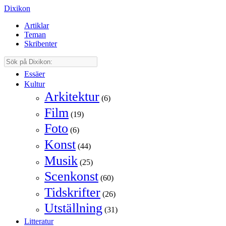
Dixikon
Artiklar
Teman
Skribenter
Essäer
Kultur
Arkitektur
(6)
Film
(19)
Foto
(6)
Konst
(44)
Musik
(25)
Scenkonst
(60)
Tidskrifter
(26)
Utställning
(31)
Litteratur