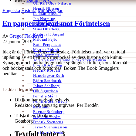
Efter:
Datum /
A-Ö
Ulf Karl Olov Nilsson
Henrik Nilsson
Engelska
Historia
Minnesvägar
Lennart Nilsson
Jan Norming
En pappersbrigad mot Förintelsen
Tidskriften Ord&Bild
Stina Otterberg
Magnus P. Ängsal
Av
Gregor Flakierski
Milorad Pejic
27 januari 2019
Ruth Pergament
Mattias Pirholt
Idag är det Förintelsens minnesdag. Förintelsens mål var en total
Anna Remmets
utplåning av ett helt folk men också av dess historia och kultur.
Torsten Rönnerstrand Tidskriften Medusa
Synagogor och andra byggnader sprängdes i luften, konstföremål
Ervin Rosenberg
och böcker stals och förstördes. Boken The Book Smugglers
Fredrik Rosvall
berättar…
Hans-Ingvar Roth
Björn Sandmark
Johan Sehlberg
Laddar fler artiklar
Ola Sigurdson
Pernilla Ståhl
Dixikon har utgivningsbevis.
Pernilla Ståhl (red.)
Redaktör och ansvarig utgivare: Per Brodén
Bo Stråth
Ragnar Strömberg
Tidskriften Dixikon
Stig Strömholm
Göteborg
Fredrik Svenaeus
Jayne Svenungsson
Jan Henrik Swahn
Textfält footer 3