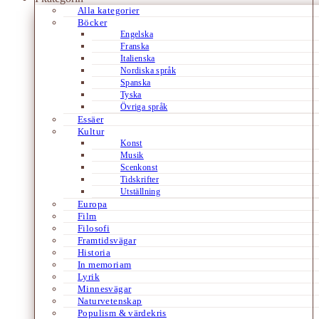
Alla kategorier
Böcker
Engelska
Franska
Italienska
Nordiska språk
Spanska
Tyska
Övriga språk
Essäer
Kultur
Konst
Musik
Scenkonst
Tidskrifter
Utställning
Europa
Film
Filosofi
Framtidsvägar
Historia
In memoriam
Lyrik
Minnesvägar
Naturvetenskap
Populism & värdekris