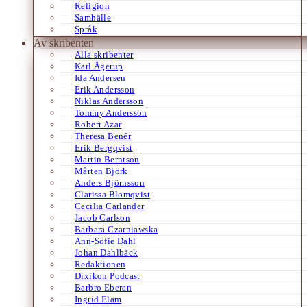
Religion
Samhälle
Språk
Av skribenten
Alla skribenter
Karl Ågerup
Ida Andersen
Erik Andersson
Niklas Andersson
Tommy Andersson
Robert Azar
Theresa Benér
Erik Bergqvist
Martin Berntson
Mårten Björk
Anders Björnsson
Clarissa Blomqvist
Cecilia Carlander
Jacob Carlson
Barbara Czarniawska
Ann-Sofie Dahl
Johan Dahlbäck
Redaktionen
Dixikon Podcast
Barbro Eberan
Ingrid Elam