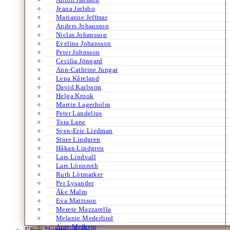
Jeana Jarlsbo
Marianne Jeffmar
Anders Johansson
Niclas Johansson
Evelina Johansson
Peter Johnsson
Cecilia Jöngard
Ann-Cathrine Jungar
Lena Kåreland
David Karlsson
Helga Krook
Martin Lagerholm
Peter Landelius
Tora Lane
Sven-Eric Liedman
Sture Lindgren
Håkan Lindgren
Lars Lindvall
Lars Lönnroth
Ruth Lötmarker
Per Lysander
Åke Malm
Eva Mattsson
Merete Mazzarella
Melanie Mederlind
Arne Melberg