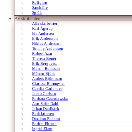
Religion
Samhälle
Språk
Av skribenten
Alla skribenter
Karl Ågerup
Ida Andersen
Erik Andersson
Niklas Andersson
Tommy Andersson
Robert Azar
Theresa Benér
Erik Bergqvist
Martin Berntson
Mårten Björk
Anders Björnsson
Clarissa Blomqvist
Cecilia Carlander
Jacob Carlson
Barbara Czarniawska
Ann-Sofie Dahl
Johan Dahlbäck
Redaktionen
Dixikon Podcast
Barbro Eberan
Ingrid Elam