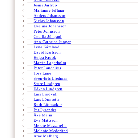
Jeana Jarlsbo
Marianne Jeffmar
Anders Johansson
Niclas Johansson
Evelina Johansson
Peter Johnsson
Cecilia Jöngard
Ann-Cathrine Jungar
Lena Kåreland
David Karlsson
Helga Krook
Martin Lagerholm
Peter Landelius
Tora Lane
Sven-Eric Liedman
Sture Lindgren
Håkan Lindgren
Lars Lindvall
Lars Lönnroth
Ruth Lötmarker
Per Lysander
Åke Malm
Eva Mattsson
Merete Mazzarella
Melanie Mederlind
Arne Melberg