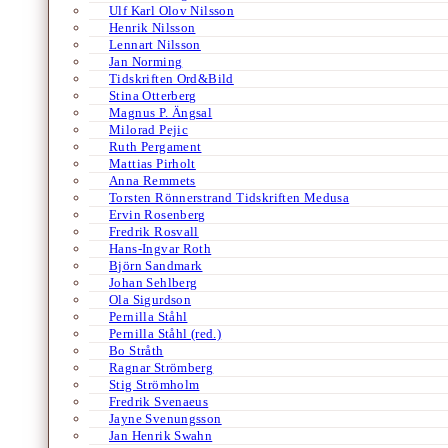
Ulf Karl Olov Nilsson
Henrik Nilsson
Lennart Nilsson
Jan Norming
Tidskriften Ord&Bild
Stina Otterberg
Magnus P. Ängsal
Milorad Pejic
Ruth Pergament
Mattias Pirholt
Anna Remmets
Torsten Rönnerstrand Tidskriften Medusa
Ervin Rosenberg
Fredrik Rosvall
Hans-Ingvar Roth
Björn Sandmark
Johan Sehlberg
Ola Sigurdson
Pernilla Ståhl
Pernilla Ståhl (red.)
Bo Stråth
Ragnar Strömberg
Stig Strömholm
Fredrik Svenaeus
Jayne Svenungsson
Jan Henrik Swahn