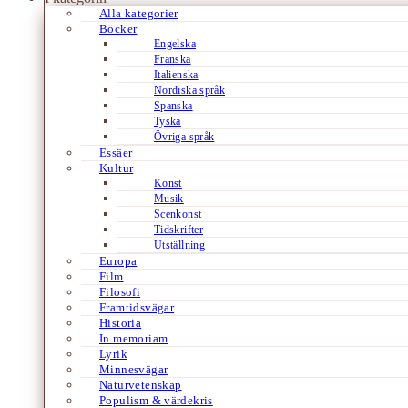
Alla kategorier
Böcker
Engelska
Franska
Italienska
Nordiska språk
Spanska
Tyska
Övriga språk
Essäer
Kultur
Konst
Musik
Scenkonst
Tidskrifter
Utställning
Europa
Film
Filosofi
Framtidsvägar
Historia
In memoriam
Lyrik
Minnesvägar
Naturvetenskap
Populism & värdekris