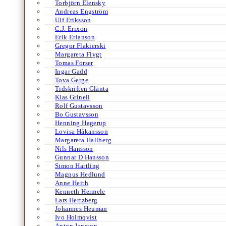
Torbjörn Elensky
Andreas Engström
Ulf Eriksson
C.J. Erixon
Erik Erlanson
Gregor Flakierski
Margareta Flygt
Tomas Forser
Ingar Gadd
Tova Gerge
Tidskriften Glänta
Klas Grinell
Rolf Gustavsson
Bo Gustavsson
Henning Hagerup
Lovisa Håkansson
Margareta Hallberg
Nils Hansson
Gunnar D Hansson
Simon Hartling
Magnus Hedlund
Anne Heith
Kenneth Hermele
Lars Hertzberg
Johannes Heuman
Ivo Holmqvist
Anton Jansson