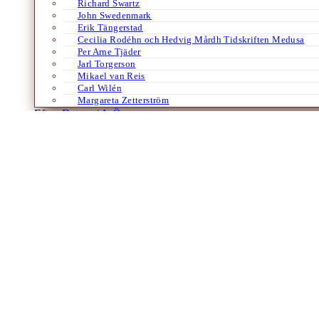
Richard Swartz
John Swedenmark
Erik Tängerstad
Cecilia Rodéhn och Hedvig Mårdh Tidskriften Medusa
Per Arne Tjäder
Jarl Torgerson
Mikael van Reis
Carl Wilén
Margareta Zetterström
Efter:
Datum /
A-Ö
Franska
Ur arkivet:
2084
Framtidsdystopi av Boualem Sansal
Av
Jeana Jarlsbo
15 november 2015
Den algeriska författaren Boualem Sansal, som suttit fängslad i Alge
idag fått sin tidigare dom på fem års fängelse fastställd…