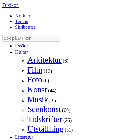
Dixikon
Artiklar
Teman
Skribenter
Essäer
Kultur
Arkitektur
(6)
Film
(19)
Foto
(6)
Konst
(44)
Musik
(25)
Scenkonst
(60)
Tidskrifter
(26)
Utställning
(31)
Litteratur