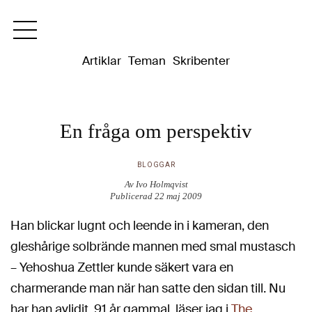
Dixikon
Artiklar
Teman
Skribenter
En fråga om perspektiv
BLOGGAR
Av Ivo Holmqvist
Publicerad 22 maj 2009
Han blickar lugnt och leende in i kameran, den
gleshårige solbrände mannen med smal mustasch
– Yehoshua Zettler kunde säkert vara en
charmerande man när han satte den sidan till. Nu
har han avlidit, 91 år gammal, läser jag i
The