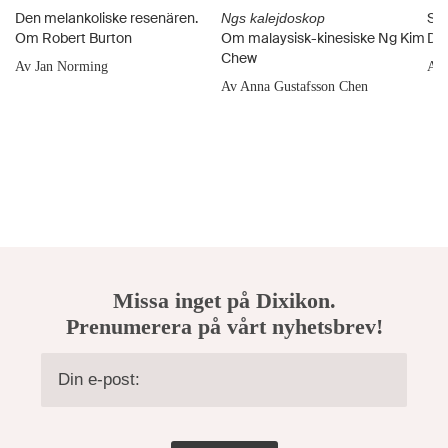
Den melankoliske resenären.
Ste
Ngs kalejdoskop
Om Robert Burton
Om malaysisk-kinesiske Ng Kim
Dä
Chew
Av Jan Norming
Av 
Av Anna Gustafsson Chen
Missa inget på Dixikon.
Prenumerera på vårt nyhetsbrev!