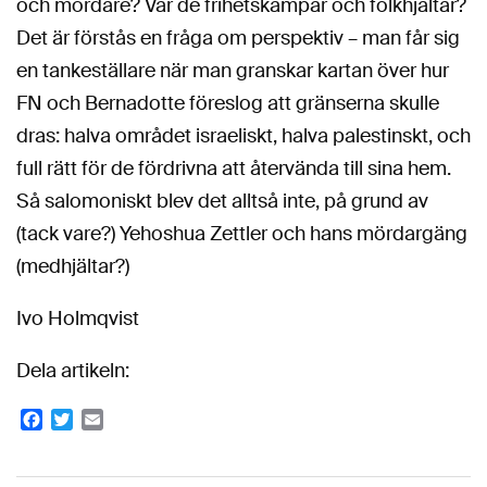
och mördare? Var de frihetskämpar och folkhjältar?
Det är förstås en fråga om perspektiv – man får sig
en tankeställare när man granskar kartan över hur
FN och Bernadotte föreslog att gränserna skulle
dras: halva området israeliskt, halva palestinskt, och
full rätt för de fördrivna att återvända till sina hem.
Så salomoniskt blev det alltså inte, på grund av
(tack vare?) Yehoshua Zettler och hans mördargäng
(medhjältar?)
Ivo Holmqvist
Dela artikeln:
Facebook
Twitter
Email