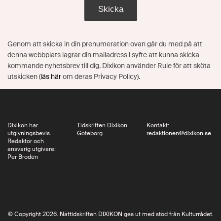
Skicka
Genom att skicka in din prenumeration ovan går du med på att
denna webbplats lagrar din mailadress i syfte att kunna skicka
kommande nyhetsbrev till dig. Dixikon använder Rule för att sköta
utskicken (
läs här
om deras Privacy Policy).
Dixikon har
Tidskriften Dixikon
Kontakt:
utgivningsbevis.
Göteborg
redaktionen@dixikon.se
Redaktör och
ansvarig utgivare:
Per Brodén
© Copyright 2026. Nättidskriften DIXIKON ges ut med stöd från Kulturrådet.