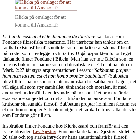
Klicka på omslaget för att
komma till Amazon.fr
Le Lundi existentiel et le dimanche de l’histoire
kan läsas som
Fondanes filosofiska testamente. Här utarbetar han tankar om en
radikal existensfilosofi samtidigt som han kritiserar sådana filosofer
på modet som Heidegger och Sartre. Utgångspunkten för sitt eget
tänkande finner Fondane i Bibeln. Men han ser inte Bibeln som en
religiös bok utan snarare som en filosofisk text. Ett citat på latin ur
Mark. 2:27 får styra argumentationen i essän: ”
Sabbatum propter
hominem factum est et non homo propter Sabbatum
” (Sabbaten
blev till för människan och inte människan för sabbaten). Lagen, det
vill säga allt som styr samhället, tänkandet och moralen, är med
andra ord underställd den levande människan. Det primära är det
existerande subjektet och det är utifrån denna tanke som Fondane
kritiserar sin samtids filosofi. Sabbatum propter hominem factum est
et non homo propter Sabbatum utgör det radikala ifrågasättandets tes
som Fondane gör till sin.
Inspiration finner Fondane hos Kierkegaard och framför allt den
ryske filosofen
Lev Sjestov
. Fondane lärde känna Sjestov i slutet av
20-talet och tog starka intryck av hans antirationalistiska filosofi.