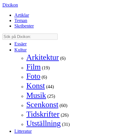
Dixikon
Artiklar
Teman
Skribenter
Essäer
Kultur
Arkitektur
(6)
Film
(19)
Foto
(6)
Konst
(44)
Musik
(25)
Scenkonst
(60)
Tidskrifter
(26)
Utställning
(31)
Litteratur