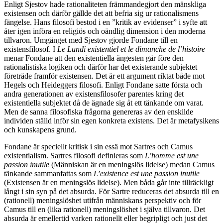
Enligt Sjestov hade rationaliteten främmandegjort den mänskliga
existensen och därför gällde det att befria sig ur rationalismens
fängelse. Hans filosofi bestod i en ”kritik av evidenser” i syfte att
åter igen införa en religiös och oändlig dimension i den moderna
tillvaron. Umgänget med Sjestov gjorde Fondane till en
existensfilosof. I
Le Lundi existentiel et le dimanche de l’histoire
menar Fondane att den existentiella ångesten går före den
rationalistiska logiken och därför har det existerande subjektet
företräde framför existensen. Det är ett argument riktat både mot
Hegels och Heideggers filosofi. Enligt Fondane satte första och
andra generationen av existensfilosofer parentes kring det
existentiella subjektet då de ägnade sig åt ett tänkande om varat.
Men de sanna filosofiska frågorna genereras av den enskilde
individen ställd inför sin egen konkreta existens. Det är metafysikens
och kunskapens grund.
Fondane är speciellt kritisk i sin essä mot Sartres och Camus
existentialism. Sartres filosofi definieras som
L’homme est une
passion inutile
(Människan är en meningslös lidelse) medan Camus
tänkande sammanfattas som
L’existence est une passion inutile
(Existensen är en meningslös lidelse). Men båda går inte tillräckligt
långt i sin syn på det absurda. För Sartre reduceras det absurda till en
(rationell) meningslöshet utifrån människans perspektiv och för
Camus till en (lika rationell) meningslöshet i själva tillvaron. Det
absurda är emellertid varken rationellt eller begripligt och just det