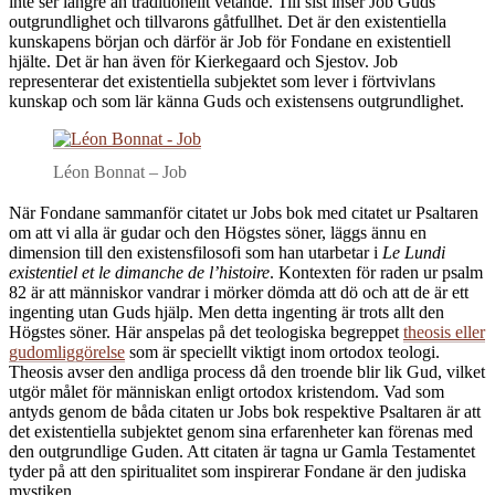
inte ser längre än traditionellt vetande. Till sist inser Job Guds
outgrundlighet och tillvarons gåtfullhet. Det är den existentiella
kunskapens början och därför är Job för Fondane en existentiell
hjälte. Det är han även för Kierkegaard och Sjestov. Job
representerar det existentiella subjektet som lever i förtvivlans
kunskap och som lär känna Guds och existensens outgrundlighet.
Léon Bonnat – Job
När Fondane sammanför citatet ur Jobs bok med citatet ur Psaltaren
om att vi alla är gudar och den Högstes söner, läggs ännu en
dimension till den existensfilosofi som han utarbetar i
Le Lundi
existentiel et le dimanche de l’histoire
. Kontexten för raden ur psalm
82 är att människor vandrar i mörker dömda att dö och att de är ett
ingenting utan Guds hjälp. Men detta ingenting är trots allt den
Högstes söner. Här anspelas på det teologiska begreppet
theosis eller
gudomliggörelse
som är speciellt viktigt inom ortodox teologi.
Theosis avser den andliga process då den troende blir lik Gud, vilket
utgör målet för människan enligt ortodox kristendom. Vad som
antyds genom de båda citaten ur Jobs bok respektive Psaltaren är att
det existentiella subjektet genom sina erfarenheter kan förenas med
den outgrundlige Guden. Att citaten är tagna ur Gamla Testamentet
tyder på att den spiritualitet som inspirerar Fondane är den judiska
mystiken.