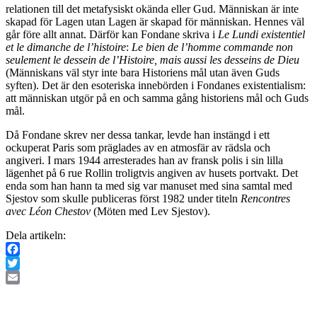
relationen till det metafysiskt okända eller Gud. Människan är inte
skapad för Lagen utan Lagen är skapad för människan. Hennes väl
går före allt annat. Därför kan Fondane skriva i
Le Lundi existentiel
et le dimanche de l’histoire
:
Le bien de l’homme commande non
seulement le dessein de l’Histoire, mais aussi les desseins de Dieu
(Människans väl styr inte bara Historiens mål utan även Guds
syften). Det är den esoteriska innebörden i Fondanes existentialism:
att människan utgör på en och samma gång historiens mål och Guds
mål.
Då Fondane skrev ner dessa tankar, levde han instängd i ett
ockuperat Paris som präglades av en atmosfär av rädsla och
angiveri. I mars 1944 arresterades han av fransk polis i sin lilla
lägenhet på 6 rue Rollin troligtvis angiven av husets portvakt. Det
enda som han hann ta med sig var manuset med sina samtal med
Sjestov som skulle publiceras först 1982 under titeln
Rencontres
avec Léon Chestov
(Möten med Lev Sjestov).
Dela artikeln:
Facebook
Twitter
Email