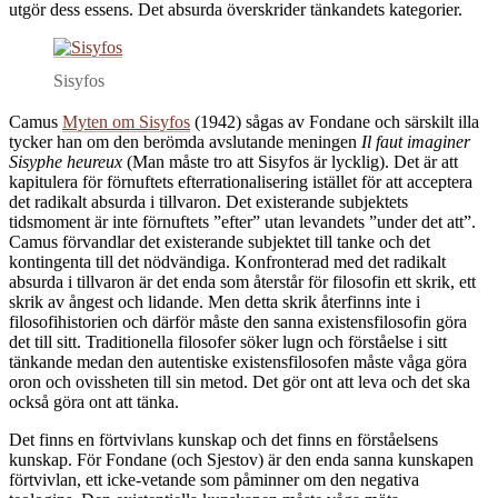
utgör dess essens. Det absurda överskrider tänkandets kategorier.
Sisyfos
Camus
Myten om Sisyfos
(1942) sågas av Fondane och särskilt illa
tycker han om den berömda avslutande meningen
Il faut imaginer
Sisyphe heureux
(Man måste tro att Sisyfos är lycklig). Det är att
kapitulera för förnuftets efterrationalisering istället för att acceptera
det radikalt absurda i tillvaron. Det existerande subjektets
tidsmoment är inte förnuftets ”efter” utan levandets ”under det att”.
Camus förvandlar det existerande subjektet till tanke och det
kontingenta till det nödvändiga. Konfronterad med det radikalt
absurda i tillvaron är det enda som återstår för filosofin ett skrik, ett
skrik av ångest och lidande. Men detta skrik återfinns inte i
filosofihistorien och därför måste den sanna existensfilosofin göra
det till sitt. Traditionella filosofer söker lugn och förståelse i sitt
tänkande medan den autentiske existensfilosofen måste våga göra
oron och ovissheten till sin metod. Det gör ont att leva och det ska
också göra ont att tänka.
Det finns en förtvivlans kunskap och det finns en förståelsens
kunskap. För Fondane (och Sjestov) är den enda sanna kunskapen
förtvivlan, ett icke-vetande som påminner om den negativa