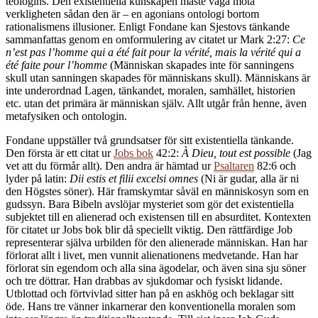
teologins. Den existentiella kunskapen måste våga möta
verkligheten sådan den är – en agonians ontologi bortom
rationalismens illusioner. Enligt Fondane kan Sjestovs tänkande
sammanfattas genom en omformulering av citatet ur Mark 2:27:
Ce
n’est pas l’homme qui a été fait pour la vérité, mais la vérité qui a
été faite pour l’homme
(Människan skapades inte för sanningens
skull utan sanningen skapades för människans skull). Människans är
inte underordnad Lagen, tänkandet, moralen, samhället, historien
etc. utan det primära är människan själv. Allt utgår från henne, även
metafysiken och ontologin.
Fondane uppställer två grundsatser för sitt existentiella tänkande.
Den första är ett citat ur
Jobs bok
42:2:
À Dieu, tout est possible
(Jag
vet att du förmår allt). Den andra är hämtad ur
Psaltaren
82:6 och
lyder på latin:
Dii estis et filii excelsi omnes
(Ni är gudar, alla är ni
den Högstes söner). Här framskymtar såväl en människosyn som en
gudssyn. Bara Bibeln avslöjar mysteriet som gör det existentiella
subjektet till en alienerad och existensen till en absurditet. Kontexten
för citatet ur Jobs bok blir då speciellt viktig. Den rättfärdige Job
representerar själva urbilden för den alienerade människan. Han har
förlorat allt i livet, men vunnit alienationens medvetande. Han har
förlorat sin egendom och alla sina ägodelar, och även sina sju söner
och tre döttrar. Han drabbas av sjukdomar och fysiskt lidande.
Utblottad och förtvivlad sitter han på en askhög och beklagar sitt
öde. Hans tre vänner inkarnerar den konventionella moralen som