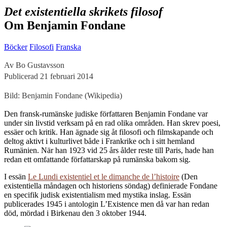
Det existentiella skrikets filosof
Om Benjamin Fondane
Böcker
Filosofi
Franska
Av Bo Gustavsson
Publicerad 21 februari 2014
Bild: Benjamin Fondane (Wikipedia)
D
en fransk-rumänske judiske författaren Benjamin Fondane var
under sin livstid verksam på en rad olika områden. Han skrev poesi,
essäer och kritik. Han ägnade sig åt filosofi och filmskapande och
deltog aktivt i kulturlivet både i Frankrike och i sitt hemland
Rumänien. När han 1923 vid 25 års ålder reste till Paris, hade han
redan ett omfattande författarskap på rumänska bakom sig.
I essän
Le Lundi existentiel et le dimanche de l’histoire
(Den
existentiella måndagen och historiens söndag) definierade Fondane
en specifik judisk existentialism med mystika inslag. Essän
publicerades 1945 i antologin L’Existence men då var han redan
död, mördad i Birkenau den 3 oktober 1944.