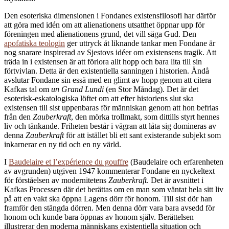
Den esoteriska dimensionen i Fondanes existensfilosofi har därför
att göra med idén om att alienationens utsatthet öppnar upp för
föreningen med alienationens grund, det vill säga Gud. Den
apofatiska teologin
ger uttryck åt liknande tankar men Fondane är
nog snarare inspirerad av Sjestovs idéer om existensens tragik. Att
träda in i existensen är att förlora allt hopp och bara lita till sin
förtvivlan. Detta är den existentiella sanningen i historien. Ändå
avslutar Fondane sin essä med en glimt av hopp genom att citera
Kafkas tal om
un Grand Lundi
(en Stor Måndag). Det är det
esoterisk-eskatologiska löftet om att efter historiens slut ska
existensen till sist uppenbaras för människan genom att hon befrias
från den
Zauberkraft
, den mörka trollmakt, som dittills styrt hennes
liv och tänkande. Friheten består i vägran att låta sig domineras av
denna
Zauberkraft
för att istället bli ett sant existerande subjekt som
inkarnerar en ny tid och en ny värld.
I
Baudelaire et l’expérience du gouffre
(Baudelaire och erfarenheten
av avgrunden) utgiven 1947 kommenterar Fondane en nyckeltext
för förståelsen av modernitetens
Zauberkraft
. Det är avsnittet i
Kafkas Processen där det berättas om en man som väntat hela sitt liv
på att en vakt ska öppna Lagens dörr för honom. Till sist dör han
framför den stängda dörren. Men denna dörr vara bara avsedd för
honom och kunde bara öppnas av honom själv. Berättelsen
illustrerar den moderna människans existentiella situation och