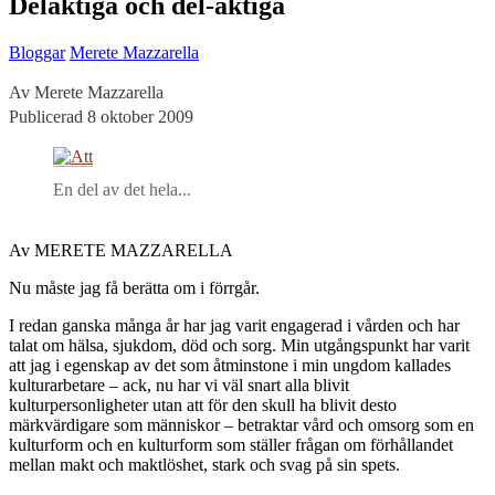
Delaktiga och del-aktiga
Bloggar
Merete Mazzarella
Av Merete Mazzarella
Publicerad 8 oktober 2009
En del av det hela...
Av MERETE MAZZARELLA
Nu måste jag få berätta om i förrgår.
I redan ganska många år har jag varit engagerad i vården och har
talat om hälsa, sjukdom, död och sorg. Min utgångspunkt har varit
att jag i egenskap av det som åtminstone i min ungdom kallades
kulturarbetare – ack, nu har vi väl snart alla blivit
kulturpersonligheter utan att för den skull ha blivit desto
märkvärdigare som människor – betraktar vård och omsorg som en
kulturform och en kulturform som ställer frågan om förhållandet
mellan makt och maktlöshet, stark och svag på sin spets.