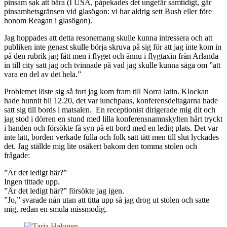
pinsam sak att bära (I USA, påpekades det ungefär samtidigt, går
pinsamhetsgränsen vid glasögon: vi har aldrig sett Bush eller före
honom Reagan i glasögon).
Jag hoppades att detta resonemang skulle kunna intressera och att
publiken inte genast skulle börja skruva på sig för att jag inte kom in
på den rubrik jag fått men i flyget och ännu i flygtaxin från Arlanda
in till city satt jag och tvinnade på vad jag skulle kunna säga om ”att
vara en del av det hela.”
Problemet löste sig så fort jag kom fram till Norra latin. Klockan
hade hunnit bli 12.20, det var lunchpaus, konferensdeltagarna hade
satt sig till bords i matsalen. En receptionist dirigerade mig dit och
jag stod i dörren en stund med lilla konferensnamnskylten hårt tryckt
i handen och försökte få syn på ett bord med en ledig plats. Det var
inte lätt, borden verkade fulla och folk satt tätt men till slut lyckades
det. Jag ställde mig lite osäkert bakom den tomma stolen och
frågade:
”Är det ledigt här?”
Ingen tittade upp.
”Är det ledigt här?” försökte jag igen.
”Jo,” svarade nån utan att titta upp så jag drog ut stolen och satte
mig, redan en smula missmodig.