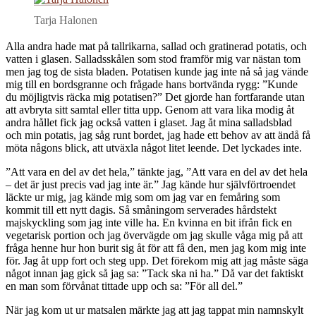
Tarja Halonen
Alla andra hade mat på tallrikarna, sallad och gratinerad potatis, och
vatten i glasen. Salladsskålen som stod framför mig var nästan tom
men jag tog de sista bladen. Potatisen kunde jag inte nå så jag vände
mig till en bordsgranne och frågade hans bortvända rygg: ”Kunde
du möjligtvis räcka mig potatisen?” Det gjorde han fortfarande utan
att avbryta sitt samtal eller titta upp. Genom att vara lika modig åt
andra hållet fick jag också vatten i glaset. Jag åt mina salladsblad
och min potatis, jag såg runt bordet, jag hade ett behov av att ändå få
möta någons blick, att utväxla något litet leende. Det lyckades inte.
”Att vara en del av det hela,” tänkte jag, ”Att vara en del av det hela
– det är just precis vad jag inte är.” Jag kände hur självförtroendet
läckte ur mig, jag kände mig som om jag var en femåring som
kommit till ett nytt dagis. Så småningom serverades hårdstekt
majskyckling som jag inte ville ha. En kvinna en bit ifrån fick en
vegetarisk portion och jag övervägde om jag skulle våga mig på att
fråga henne hur hon burit sig åt för att få den, men jag kom mig inte
för. Jag åt upp fort och steg upp. Det förekom mig att jag måste säga
något innan jag gick så jag sa: ”Tack ska ni ha.” Då var det faktiskt
en man som förvånat tittade upp och sa: ”För all del.”
När jag kom ut ur matsalen märkte jag att jag tappat min namnskylt