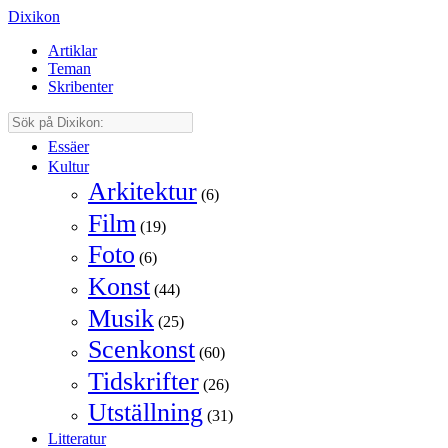
Dixikon
Artiklar
Teman
Skribenter
Essäer
Kultur
Arkitektur
(6)
Film
(19)
Foto
(6)
Konst
(44)
Musik
(25)
Scenkonst
(60)
Tidskrifter
(26)
Utställning
(31)
Litteratur