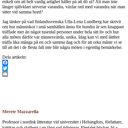
enkelt om att helt vanlig artighet håller på att dö ut? Att man inte
längre självklart serverar varandra, växlar ord med varandra när man
sitter vid samma bord?
Jag tänker på vad finlandssvenska Ulla-Lena Lundberg har skrivit
om hur människor i små samhällen ännu för hundra år sen knappast
träffade mer än något tusental personer under hela sitt liv och hur
alla möten därför var minnesvärda, unika. Idag kan vi med lätthet
träffa lika många på en och samma dag och för att orka måste vi se
till att det i de flesta fall inte blir några möten i egentlig bemärkelse.
Dela artikeln:
Facebook
Twitter
Email
Merete Mazzarella
Professor i nordisk litteratur vid universitet i Helsingfors, författare,
kritiker och skribent i en lång rad tidningar. Flertalet böcker, bl.a.