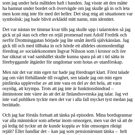
som jag under hela måltiden haft i handen. Jag visste att den måtte
ha hamnat under bordet och övervägde om jag skulle gå in och leta
men kom mig inte för med det heller. Det slog mig att situationen var
symbolisk: jag hade blivit avklädd mitt namn, min identitet.
Det var nästan tre timmar kvar tills jag skulle upp i talarstolen så jag
gick ut på stan och efter en rejäl promenad runt Adolf Fredrik och
nerför Drottninggatan började jag lite smått återfå självkänslan. Jag
gick till och med tillbaka in och hörde ett alldeles utomordentligt
föredrag av socialekonomen Ingvar Nilsson som i kronor och öre
har räknat ut vad samhället skulle kunna spara på att i tid sätta in
förebyggande åtgärder för ungdomar som hotas av utanförskap.
Men när det var min egen tur hade jag föredraget klart. Först talade
jag om vårt förhållande till svaghet, sen talade jag om min egen
pinfärska upplevelse av att inte vara en del av det hela, att vara
osynlig, att krympa. Trots att jag inte är funktionshindrad –
åtminstone inte värre än att det är finlandssvenska jag talar. Jag vet
inte vad publiken tyckte men det var i alla fall mycket tyst medan jag
berättade.
Och jag har förstås fortsatt att tänka på episoden. Mina bordsgrannar
var alla människor som arbetar inom omsorgen, men var det så att de
på ledig tid tyckte att de kunde koppla av från omsorgen riktigt
rejält? Eller handlar det – kan jag som pensionärstant tänka – helt