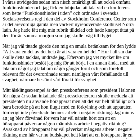
I våras utvidgades sedan min nisch omärkligt till att också omfatta
funktionshinder och jag fick en inbjudan att tala vid en konferens
som hette ”Funktionshinder i tiden” och ordnades i svenska
Socialstyrelsens regi i den del av Stockholm Conference Center som
är det ärevördiga gamla men vackert nyrenoverade skolhuset Norra
latin. Jag hade fått mig min rubrik tilldelad och hade knappt tittat på
den förrän samma morgon som jag skulle iväg till flyget.
När jag väl tittade gjorde den mig en smula betänksam för den lydde
”Att vara en del av det hela är att vara en hel del.” Hur i all sin dar
skulle detta tacklas, undrade jag, Eftersom jag vet mycket lite om
funktionshinder beslöt jag mig för att börja i en annan ända, med att
tala om något jag talat om några gånger förut och som föreföll
relevant för det överordnade temat, nämligen vårt förhållande till
svaghet, närmare bestämt vårt förakt för svaghet.
Mitt älsklingsexempel är den presskonferens som president Halonen
för några år sedan inkallade där pressekreteraren skulle meddela att
presidenten nu använde hörapparat men att det var helt tillfälligt och
bara berodde på att hon flugit med en förkylning och att apparaten
förövrigt inte påverkade hennes arbete i negativ riktning. Jag minns
att jag blev förvånad för vem har väl nånsin hört om att en
hörapparat påverkar någon människas arbete i negativ riktning?
Avsaknad av hörapparat har väl påverkat mångens arbete i negativ
riktning men här var nu budskapet helt klart att en hörapparat är en