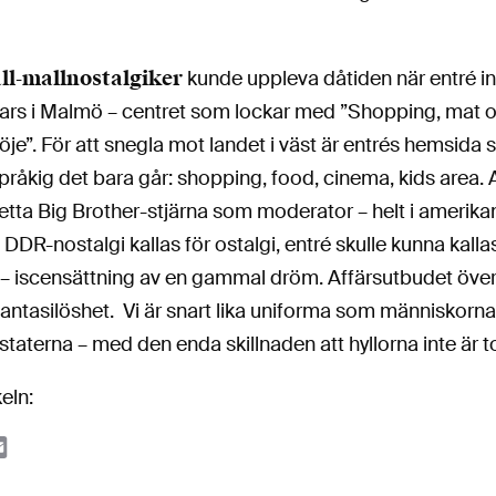
l-mallnostalgiker
kunde uppleva dåtiden när entré i
ars i Malmö – centret som lockar med ”Shopping, mat 
je”. För att snegla mot landet i väst är entrés hemsida 
råkig det bara går: shopping, food, cinema, kids area. 
etta Big Brother-stjärna som moderator – helt i amerik
 DDR-nostalgi kallas för ostalgi, entré skulle kunna kallas
” – iscensättning av en gammal dröm. Affärsutbudet öve
antasilöshet. Vi är snart lika uniforma som människorna
staterna – med den enda skillnaden att hyllorna inte är
keln:
ook
tter
Email