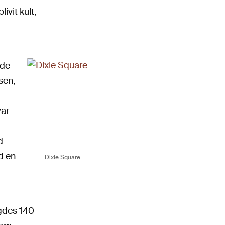
ivit kult,
ade
sen,
var
d
d en
Dixie Square
t
igdes 140