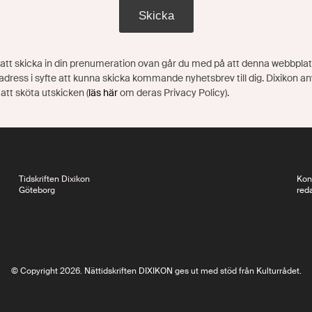
Skicka
tt skicka in din prenumeration ovan går du med på att denna webbplat
adress i syfte att kunna skicka kommande nyhetsbrev till dig. Dixikon a
 att sköta utskicken (
läs här
om deras Privacy Policy).
Tidskriften Dixikon
Kon
Göteborg
red
© Copyright 2026. Nättidskriften DIXIKON ges ut med stöd från Kulturrådet.