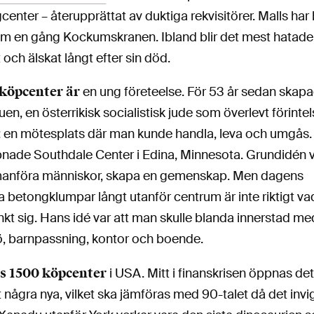
enter – återupprättat av duktiga rekvisitörer. Malls har bl
om en gång Kockumskranen. Ibland blir det mest hatade
och älskat långt efter sin död.
köpcenter är
en ung företeelse. För 53 år sedan skap
uen, en österrikisk socialistisk jude som överlevt förintel
: en mötesplats där man kunde handla, leva och umgås.
nade Southdale Center i Edina, Minnesota. Grundidén 
anföra människor, skapa en gemenskap. Men dagens
betongklumpar långt utanför centrum är inte riktigt va
kt sig. Hans idé var att man skulle blanda innerstad me
ljö, barnpassning, kontor och boende.
ns 1500 köpcenter
i USA. Mitt i finanskrisen öppnas de
 några nya, vilket ska jämföras med 90-talet då det inv