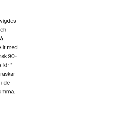
nvigdes
och
så
Allt med
ansk 90-
 för ”
rraskar
 i de
 tomma.