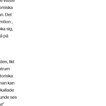
te visste
nomiska
an. Det
mtion ,
ka sig,
så på
en, likt
ntrum
storiska
 man kan
 kallade
kunde ses
de”