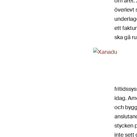
om året.
överlevt 
underlage
ett faktu
ska gå run
fritidssy
idag. Ame
och bygge
anslutan
stycken p
inte sett