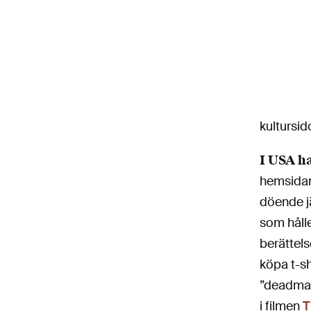
kultursid
I USA h
hemsida
döende j
som hålle
berättel
köpa t-s
”deadmal
i filmen
T