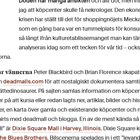
Döden har många ansikten
och allt dör, men in
jag att köpcenter skulle få nekrologer. Den eko
krisen har ställt till det för shoppingnöjets Meck
som en gång bara var en tummelplats för konsu
så långt ifrån kulturetablissemanget man kan tän
analyseras idag som ett tecken för vår tid – ock
orna.
ar vännerna
Peter Blackbird och Brian Florence skapat
n
deadmalls.com
för att nostalgiskt dokumentera samtid
ättedinosaurer. På sajten samlas information om köpce
r på att kursa eller redan lagts ner, artiklar, bilder och hi
ser, en karta över gamla och existerande köpcenter och
hirts med deadmall och blogga. En av de mest kända så
l” är
Dixie Square Mall
i
Harvey, Illinois
. Dixie Square 
he Blues Brothers
. Bilscenerna spelades in i ett ”levan