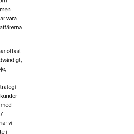
som
– men
kar vara
 affärerna
ar oftast
dvändigt,
je,
trategi
a kunder
x med
37
har vi
e i