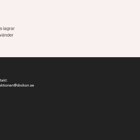
s lagrar
nvänder
takt:
aktionen@dixikon.se