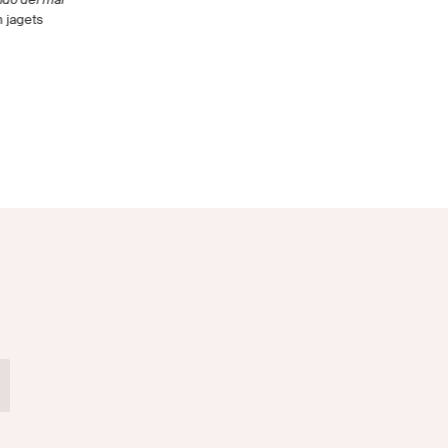
h jagets
Om malaysisk-kinesiske Ng Kim
ficklampa
Chew
Av Jan Henrik Swahn
Av Anna Gustafsson Chen