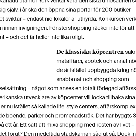
 Xanadu utanför York verkar vara den sista dinosaurien 
sig själv, i år ska den öppna sina portar för 200 butiker 
t sviktar – endast nio lokaler är uthyrda. Konkursen ver
m innan invigningen. Fönstershopping räcker inte för att
t – och det är heller inte lika roligt.
De klassiska köpcentren
sakn
mataffärer, apotek och annat nö
de är istället uppbyggda kring nö
snabbmat och shopping som
sselsättning – något som anses en totalt förlegad affärss
rikanska utvecklare av köpcenter vill locka tillbaka sin
r nu istället så kallade life-style centers, affärskomple
de boende, parker och promenadstråk. Det har byggts 
å ett år. Ett sätt att mixa shopping med resten av livet – 
 det förut? Den medeltida stadskärnan såg ut så. Dock int