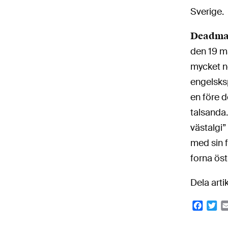
Sverige.
Deadmal
den 19 m
mycket nö
engelsksp
en före d
talsanda.
västalgi
med sin f
forna öst
Dela arti
Faceb
Twi