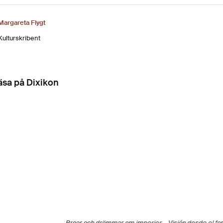
Margareta Flygt
Kulturskribent
läsa på Dixikon
Broar och drömmar om imperier
Visión desde el fo