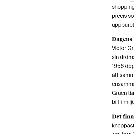
shoppingc
precis s
uppburet 
Dagens 
Victor Gr
sin dröm
1956 öpp
att samm
ensamma 
Gruen tän
bilfri mi
Det fin
knappast