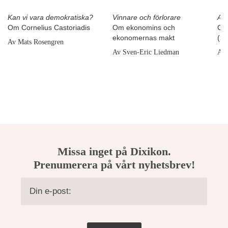
Kan vi vara demokratiska?
Vinnare och förlorare
Att
Om Cornelius Castoriadis
Om ekonomins och
Om 
ekonomernas makt
(2)
Av Mats Rosengren
Av Sven-Eric Liedman
Av 
Missa inget på Dixikon.
Prenumerera på vårt nyhetsbrev!