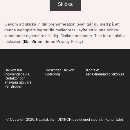
Skicka
Genom att skicka in din prenumeration ovan går du med på att
denna webbplats lagrar din mailadress i syfte att kunna skicka
kommande nyhetsbrev till dig. Dixikon använder Rule för att sköta
utskicken (
läs här
om deras Privacy Policy).
Dixikon har
Tidskriften Dixikon
Kontakt:
utgivningsbevis.
Göteborg
redaktionen@dixikon.se
Redaktör och
ansvarig utgivare:
Per Brodén
© Copyright 2026. Nättidskriften DIXIKON ges ut med stöd från Kulturrådet.