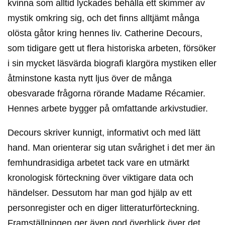
kvinna som alltid lyckades behålla ett skimmer av
mystik omkring sig, och det finns alltjämt många
olösta gåtor kring hennes liv. Catherine Decours,
som tidigare gett ut flera historiska arbeten, försöker
i sin mycket läsvärda biografi klargöra mystiken eller
åtminstone kasta nytt ljus över de många
obesvarade frågorna rörande Madame Récamier.
Hennes arbete bygger på omfattande arkivstudier.
Decours skriver kunnigt, informativt och med lätt
hand. Man orienterar sig utan svårighet i det mer än
femhundrasidiga arbetet tack vare en utmärkt
kronologisk förteckning över viktigare data och
händelser. Dessutom har man god hjälp av ett
personregister och en diger litteraturförteckning.
Framställningen ger även god överblick över det