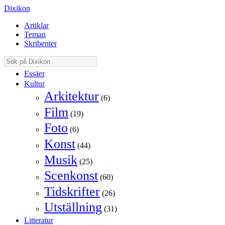
Dixikon
Artiklar
Teman
Skribenter
Essäer
Kultur
Arkitektur
(6)
Film
(19)
Foto
(6)
Konst
(44)
Musik
(25)
Scenkonst
(60)
Tidskrifter
(26)
Utställning
(31)
Litteratur