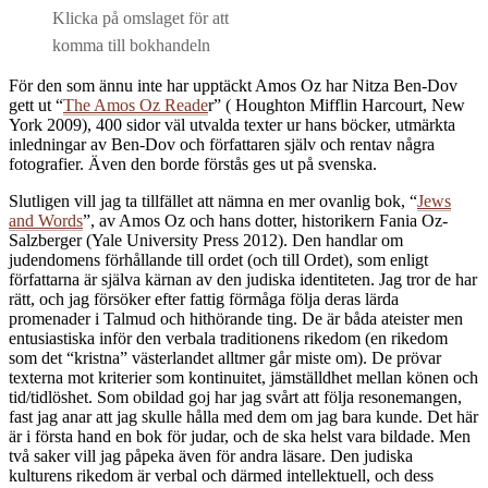
Klicka på omslaget för att
komma till bokhandeln
För den som ännu inte har upptäckt Amos Oz har Nitza Ben-Dov
gett ut “
The Amos Oz Reade
r” ( Houghton Mifflin Harcourt, New
York 2009), 400 sidor väl utvalda texter ur hans böcker, utmärkta
inledningar av Ben-Dov och författaren själv och rentav några
fotografier. Även den borde förstås ges ut på svenska.
Slutligen vill jag ta tillfället att nämna en mer ovanlig bok, “
Jews
and Words
”, av Amos Oz och hans dotter, historikern Fania Oz-
Salzberger (Yale University Press 2012). Den handlar om
judendomens förhållande till ordet (och till Ordet), som enligt
författarna är själva kärnan av den judiska identiteten. Jag tror de har
rätt, och jag försöker efter fattig förmåga följa deras lärda
promenader i Talmud och hithörande ting. De är båda ateister men
entusiastiska inför den verbala traditionens rikedom (en rikedom
som det “kristna” västerlandet alltmer går miste om). De prövar
texterna mot kriterier som kontinuitet, jämställdhet mellan könen och
tid/tidlöshet. Som obildad goj har jag svårt att följa resonemangen,
fast jag anar att jag skulle hålla med dem om jag bara kunde. Det här
är i första hand en bok för judar, och de ska helst vara bildade. Men
två saker vill jag påpeka även för andra läsare. Den judiska
kulturens rikedom är verbal och därmed intellektuell, och dess