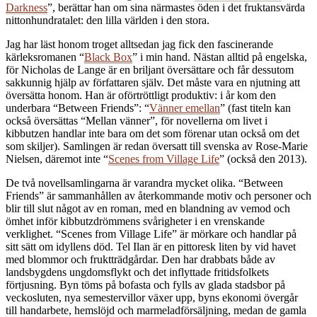
Darkness
”, berättar han om sina närmastes öden i det fruktansvärda
nittonhundratalet: den lilla världen i den stora.
Jag har läst honom troget alltsedan jag fick den fascinerande
kärleksromanen “
Black Box
” i min hand. Nästan alltid på engelska,
för Nicholas de Lange är en briljant översättare och får dessutom
sakkunnig hjälp av författaren själv. Det måste vara en njutning att
översätta honom. Han är oförtröttligt produktiv: i år kom den
underbara “Between Friends”: “
Vänner emellan
” (fast titeln kan
också översättas “Mellan vänner”, för novellerna om livet i
kibbutzen handlar inte bara om det som förenar utan också om det
som skiljer). Samlingen är redan översatt till svenska av Rose-Marie
Nielsen, däremot inte “
Scenes from Village Life
” (också den 2013).
De två novellsamlingarna är varandra mycket olika. “Between
Friends” är sammanhållen av återkommande motiv och personer och
blir till slut något av en roman, med en blandning av vemod och
ömhet inför kibbutzdrömmens svårigheter i en vrenskande
verklighet. “Scenes from Village Life” är mörkare och handlar på
sitt sätt om idyllens död. Tel Ilan är en pittoresk liten by vid havet
med blommor och fruktträdgårdar. Den har drabbats både av
landsbygdens ungdomsflykt och det inflyttade fritidsfolkets
förtjusning. Byn töms på bofasta och fylls av glada stadsbor på
veckosluten, nya semestervillor växer upp, byns ekonomi övergår
till handarbete, hemslöjd och marmeladförsäljning, medan de gamla