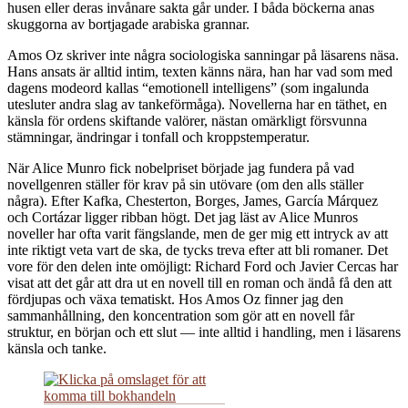
husen eller deras invånare sakta går under. I båda böckerna anas
skuggorna av bortjagade arabiska grannar.
Amos Oz skriver inte några sociologiska sanningar på läsarens näsa.
Hans ansats är alltid intim, texten känns nära, han har vad som med
dagens modeord kallas “emotionell intelligens” (som ingalunda
utesluter andra slag av tankeförmåga). Novellerna har en täthet, en
känsla för ordens skiftande valörer, nästan omärkligt försvunna
stämningar, ändringar i tonfall och kroppstemperatur.
När Alice Munro fick nobelpriset började jag fundera på vad
novellgenren ställer för krav på sin utövare (om den alls ställer
några). Efter Kafka, Chesterton, Borges, James, García Márquez
och Cortázar ligger ribban högt. Det jag läst av Alice Munros
noveller har ofta varit fängslande, men de ger mig ett intryck av att
inte riktigt veta vart de ska, de tycks treva efter att bli romaner. Det
vore för den delen inte omöjligt: Richard Ford och Javier Cercas har
visat att det går att dra ut en novell till en roman och ändå få den att
fördjupas och växa tematiskt. Hos Amos Oz finner jag den
sammanhållning, den koncentration som gör att en novell får
struktur, en början och ett slut — inte alltid i handling, men i läsarens
känsla och tanke.