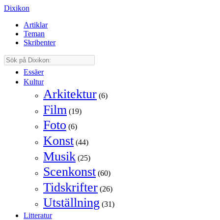
Dixikon
Artiklar
Teman
Skribenter
Essäer
Kultur
Arkitektur
(6)
Film
(19)
Foto
(6)
Konst
(44)
Musik
(25)
Scenkonst
(60)
Tidskrifter
(26)
Utställning
(31)
Litteratur