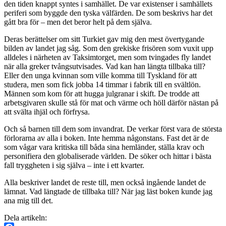
den tiden knappt syntes i samhället. De var existenser i samhällets
periferi som byggde den tyska välfärden. De som beskrivs har det
gått bra för – men det beror helt på dem själva.
Deras berättelser om sitt Turkiet gav mig den mest övertygande
bilden av landet jag såg. Som den grekiske frisören som vuxit upp
alldeles i närheten av Taksimtorget, men som tvingades fly landet
när alla greker tvångsutvisades. Vad kan han längta tillbaka till?
Eller den unga kvinnan som ville komma till Tyskland för att
studera, men som fick jobba 14 timmar i fabrik till en svältlön.
Männen som kom för att hugga julgranar i skift. De trodde att
arbetsgivaren skulle stå för mat och värme och höll därför nästan på
att svälta ihjäl och förfrysa.
Och så barnen till dem som invandrat. De verkar först vara de största
förlorarna av alla i boken. Inte hemma någonstans. Fast det är de
som vågar vara kritiska till båda sina hemländer, ställa krav och
personifiera den globaliserade världen. De söker och hittar i bästa
fall tryggheten i sig själva – inte i ett kvarter.
Alla beskriver landet de reste till, men också ingående landet de
lämnat. Vad längtade de tillbaka till? När jag läst boken kunde jag
ana mig till det.
Dela artikeln: