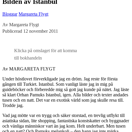
Bilden av Istanbul
Bloggar
Margareta Flygt
Av Margareta Flygt
Publicerad 12 november 2011
Klicka på omslaget för att komma
till bokhandeln
Av MARGARETA FLYGT
Under höstlovet förverkligade jag en dröm. Jag reste för första
gången till Turkiet. Istanbul. Som vanligt läste jag in mig på
guideböcker och förberedde mig så gott jag kunde på nätet. Jag läste
så klart Orhan Pamuks Istanbul, igen. Alla bilder och texter andades
tusen och en natt. Det var en exotisk värld som jag skulle resa till.
Trodde jag.
Vad jag mötte var en trygg och säker storstad, en trevlig utflykt till
asiatiska sidan, lite shopping, fantastiska konstskatter och byggnader
och vänliga människor vart än jag kom. Helt underbart. Men tusen
och en natt? Och Pamuks melankoli – den hann jag inte märka