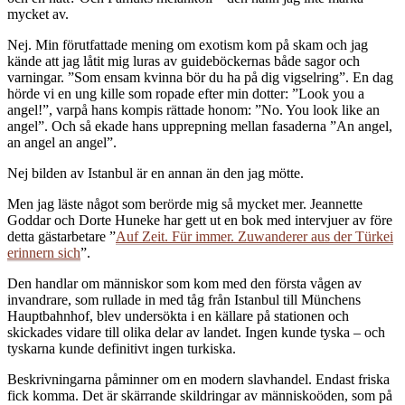
mycket av.
Nej. Min förutfattade mening om exotism kom på skam och jag
kände att jag låtit mig luras av guideböckernas både sagor och
varningar. ”Som ensam kvinna bör du ha på dig vigselring”. En dag
hörde vi en ung kille som ropade efter min dotter: ”Look you a
angel!”, varpå hans kompis rättade honom: ”No. You look like an
angel”. Och så ekade hans upprepning mellan fasaderna ”An angel,
an angel an angel”.
Nej bilden av Istanbul är en annan än den jag mötte.
Men jag läste något som berörde mig så mycket mer. Jeannette
Goddar och Dorte Huneke har gett ut en bok med intervjuer av före
detta gästarbetare ”
Auf Zeit. Für immer. Zuwanderer aus der Türkei
erinnern sich
”.
Den handlar om människor som kom med den första vågen av
invandrare, som rullade in med tåg från Istanbul till Münchens
Hauptbahnhof, blev undersökta i en källare på stationen och
skickades vidare till olika delar av landet. Ingen kunde tyska – och
tyskarna kunde definitivt ingen turkiska.
Beskrivningarna påminner om en modern slavhandel. Endast friska
fick komma. Det är skärrande skildringar av människoöden, som på