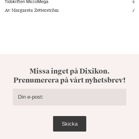
Tidskriften MicroMega
sp
Av Margareta Zetterström
Av
Missa inget på Dixikon.
Prenumerera på vårt nyhetsbrev!
Skicka