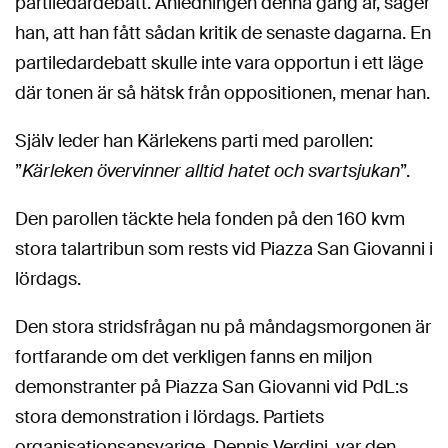
partiledardebatt. Anledningen denna gång är, säger
han, att han fått sådan kritik de senaste dagarna. En
partiledardebatt skulle inte vara opportun i ett läge
där tonen är så hätsk från oppositionen, menar han.
Själv leder han Kärlekens parti med parollen:
”
Kärleken övervinner alltid hatet och svartsjukan
”.
Den parollen täckte hela fonden på den 160 kvm
stora talartribun som rests vid Piazza San Giovanni i
lördags.
Den stora stridsfrågan nu på måndagsmorgonen är
fortfarande om det verkligen fanns en miljon
demonstranter på Piazza San Giovanni vid PdL:s
stora demonstration i lördags. Partiets
organisationsansvarige, Dennis Verdini, var den