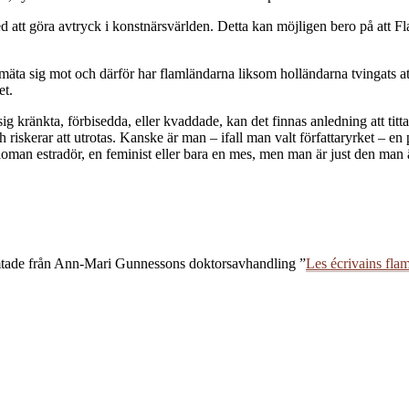
d att göra avtryck i konstnärsvärlden. Detta kan möjligen bero på att Flan
t mäta sig mot och därför har flamländarna liksom holländarna tvingats 
et.
 kränkta, förbisedda, eller kvaddade, kan det finnas anledning att titt
h riskerar att utrotas. Kanske är man – ifall man valt författaryrket – en
aloman estradör, en feminist eller bara en mes, men man är just den man
hämtade från Ann-Mari Gunnessons doktorsavhandling ”
Les écrivains fla