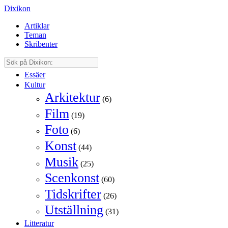
Dixikon
Artiklar
Teman
Skribenter
Essäer
Kultur
Arkitektur
(6)
Film
(19)
Foto
(6)
Konst
(44)
Musik
(25)
Scenkonst
(60)
Tidskrifter
(26)
Utställning
(31)
Litteratur