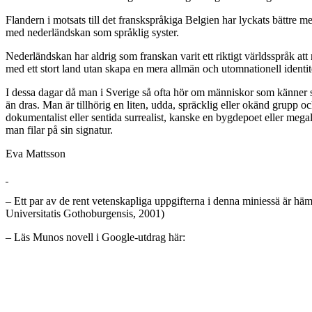
Flandern i motsats till det franskspråkiga Belgien har lyckats bättre me
med nederländskan som språklig syster.
Nederländskan har aldrig som franskan varit ett riktigt världsspråk at
med ett stort land utan skapa en mera allmän och utomnationell identit
I dessa dagar då man i Sverige så ofta hör om människor som känner sig
än dras. Man är tillhörig en liten, udda, spräcklig eller okänd grupp oc
dokumentalist eller sentida surrealist, kanske en bygdepoet eller meg
man filar på sin signatur.
Eva Mattsson
– Ett par av de rent vetenskapliga uppgifterna i denna miniessä är 
Universitatis Gothoburgensis, 2001)
– Läs Munos novell i Google-utdrag här: