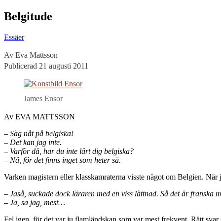
Belgitude
Essäer
Av Eva Mattsson
Publicerad 21 augusti 2011
James Ensor
Av EVA MATTSSON
– Säg nåt på belgiska!
– Det kan jag inte.
– Varför då, har du inte lärt dig belgiska?
– Nä, för det finns inget som heter så.
Varken magistern eller klasskamraterna visste något om Belgien. När j
– Jaså, suckade dock läraren med en viss lättnad. Så det är franska m
– Ja, sa jag, mest…
Fel igen, för det var ju flamländskan som var mest frekvent. Rätt svar s