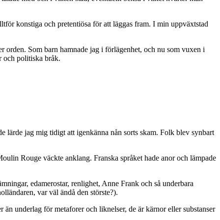
ltför konstiga och pretentiösa för att läggas fram. I min uppväxtstad
ägger orden. Som barn hamnade jag i förlägenhet, och nu som vuxen i
r och politiska bråk.
de lärde jag mig tidigt att igenkänna nån sorts skam. Folk blev synbart
h Moulin Rouge väckte anklang. Franska språket hade anor och lämpade
vämningar, edamerostar, renlighet, Anne Frank och så underbara
olländaren, var väl ändå den störste?).
er än underlag för metaforer och liknelser, de är kärnor eller substanser