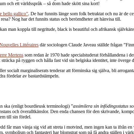
um och ett världsspråk – så dom hade skött sina kort!
e bello gallico”
. De har funnits länge som folk betraktat och nu är de c
resa? Nog har det funnits status och berömdheter att hänvisa till.
an man koppla till negritude, black is beautiful och afrikansk självkäns
Nouvelles Littéraires
där sociologen Claude Javeau ställde frågan ”Finn
erre Mertens
som redan år 1970 hade specialstuderat förhållandena i de
räcka på ryggen och hålla fast vid sin belgiska identitet, inte överge d
ller socialt marginaliserats tenderar att förminska sig själva, bli arrog
dra fördelar av bastardstämpeln.
an ska (enligt bourdieusk terminologi) ”
assimilera sin infödingsstatus s
enstans och överalltkänslor. Den enda chansen för den skrivande, kompo
 till sin fördel.
edd får man vänja sig vid att streta i motvind, men ingen kan ta ifrån 
m, symbolism och fantasteri har blomstrat som på få andra ställen i värl