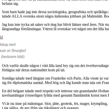
befann sig.
Som barn hade jag inte dessa sociologiska, geografiska och språkliga r
talade ALLA svenska utom några italienska jobbare på Malmslätt. Bod
Jag kan inte tycka att saker och ting har blivit lättare med åren. När
långrandiga föreläsningar. Ytterst få svenskar vet något om det lilla b
ndskap med
kare av Brueghel
 (beskuren bild)
Och varför skulle någon i vårt lilla land bry sig om det överhuvudtaget
förlägna när deras nationalitet kom på tal.
Somliga talade med längtan om Frankrike och Paris. Alla visste ju v
sig för diplomatiska samtal. Med hög och låg kunde man tala om Fran
En del belgare talade med respekt och intresse om grannlandet Hollan
tavelsamlingar (visserligen fyllda med genuint flamländsk konst men H
Vi är nu inne på mätningar. Stor, jätte, grotesk, fet, mager, krympling, 
i sig själva, de ger ifrån sig rökslingor och avgaser.