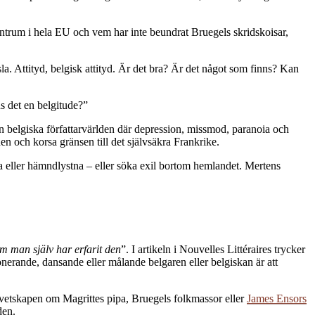
entrum i hela EU och vem har inte beundrat Bruegels skridskoisar,
la. Attityd, belgisk attityd. Är det bra? Är det något som finns? Kan
s det en belgitude?”
n belgiska författarvärlden där depression, missmod, paranoia och
en och korsa gränsen till det självsäkra Frankrike.
anta eller hämndlystna – eller söka exil bortom hemlandet. Mertens
om man själv har erfarit den
”. I artikeln i Nouvelles Littéraires trycker
nerande, dansande eller målande belgaren eller belgiskan är att
en vetskapen om Magrittes pipa, Bruegels folkmassor eller
James Ensors
den.