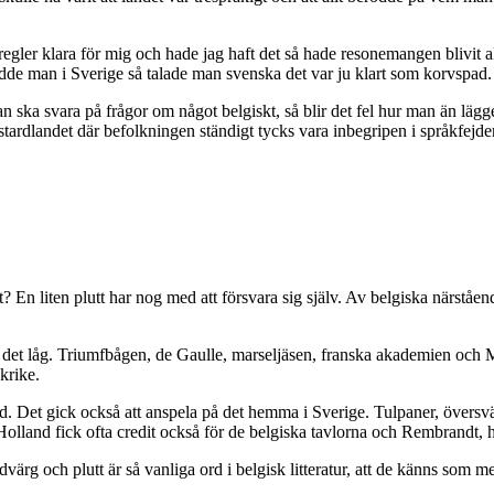
egler klara för mig och hade jag haft det så hade resonemangen blivit al
de man i Sverige så talade man svenska det var ju klart som korvspad.
 man ska svara på frågor om något belgiskt, så blir det fel hur man än l
astardlandet där befolkningen ständigt tycks vara inbegripen i språkfejde
? En liten plutt har nog med att försvara sig själv. Av belgiska närståen
ar det låg. Triumfbågen, de Gaulle, marseljäsen, franska akademien oc
krike.
d. Det gick också att anspela på det hemma i Sverige. Tulpaner, övers
olland fick ofta credit också för de belgiska tavlorna och Rembrandt, h
dvärg och plutt är så vanliga ord i belgisk litteratur, att de känns som m