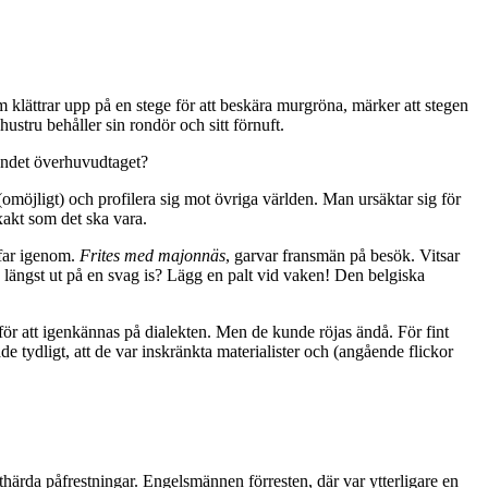
klättrar upp på en stege för att beskära murgröna, märker att stegen
ustru behåller sin rondör och sitt förnuft.
landet överhuvudtaget?
(omöjligt) och profilera sig mot övriga världen. Man ursäktar sig för
xakt som det ska vara.
 far igenom.
Frites med majonnäs
, garvar fransmän på besök. Vitsar
a längst ut på en svag is? Lägg en palt vid vaken! Den belgiska
för att igenkännas på dialekten. Men de kunde röjas ändå. För fint
 tydligt, att de var inskränkta materialister och (angående flickor
uthärda påfrestningar. Engelsmännen förresten, där var ytterligare en