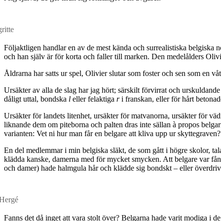
ritte
Följaktligen handlar en av de mest kända och surrealistiska belgiska 
och han själv är för korta och faller till marken. Den medelålders Oliv
Åldrarna har satts ur spel, Olivier slutar som foster och sen som en 
Ursäkter av alla de slag har jag hört; särskilt förvirrat och urskuldan
dåligt uttal, bondska
l
eller felaktiga
r
i franskan, eller för hårt beton
Ursäkter för landets litenhet, ursäkter för matvanorna, ursäkter för vä
liknande dem om piteborna och palten dras inte sällan à propos belgarn
varianten: Vet ni hur man får en belgare att kliva upp ur skyttegraven?
En del medlemmar i min belgiska släkt, de som gått i högre skolor, tal
klädda kanske, damerna med för mycket smycken. Att belgare var fånigt 
och damer) hade halmgula hår och klädde sig bondskt – eller överdrive
 Hergé
Fanns det då inget att vara stolt över? Belgarna hade varit modiga i 