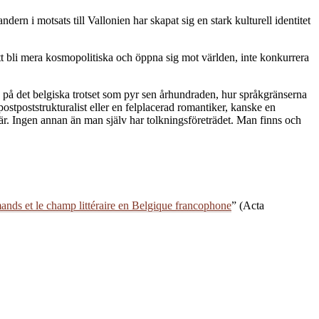
dern i motsats till Vallonien har skapat sig en stark kulturell identitet
att bli mera kosmopolitiska och öppna sig mot världen, inte konkurrera
a på det belgiska trotset som pyr sen århundraden, hur språkgränserna
 postpoststrukturalist eller en felplacerad romantiker, kanske en
 är. Ingen annan än man själv har tolkningsföreträdet. Man finns och
mands et le champ littéraire en Belgique francophone
” (Acta