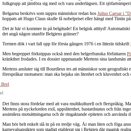
folkgrupp att jämföra sig med och vara underlägsen. Ett sjöfartsimperi
Belgarna beskrivs som tappra människor redan hos
Julius Caesar i ”D
hoppats att Hugo Claus skulle få nobelpriset eller hängt med Tintin på 
Det är här vi kommer in på belgitude! En belgisk attityd! Automatiskt k
det angå någon utanför Belgiens gränser?
Termen dök i vart fall upp för första gången 1976 i en litterär tidskrift
Men begreppet förknippas också med den belgerfranska författaren
Pi
kränkthet frodades. I en dossier uppmanade Mertens sina landsmän att st
Mertens ansluter sig till Bourdieus tes att människor som geografiskt e
förespråkar motsatsen: man ska bejaka sin litenhet och kluvenhet och 
el
Det finns stora fördelar med att vara multikulturell och flerspråkig. M
Mertens på nyckelorden exil, uppslitenhet, bastardstatus och från ing
assimilera motsättningarna och de ringaktande epiteten och använda dem
Man bör helt enkelt slå in på en tredje väg. Är man liten och föga ans
karnevalsansikten som stadigt etablerat sig i Belgien där magisk realis