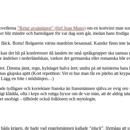
novellerna
”Retur avsändaren” (förf Jean Muno)
om en kortväxt man som 
ier blir mindre och barnsligare för var dag som går, medan hans frodiga h
våt fläck. Borta! Belgarens värsta mardröm besannad. Kanske finns inte 
de kan det bli på konferenser då landets tre små språkgrupper ska samsas 
ade ändelser i nederländskan, varken det germanska eller romanska blir e
dret. Dimma jämt, regn, kylslaget halva året; undra på att turisterna bara
as glupska aptit (Kort repetition: Vet ni hur man får en pitebo att kryp
 Lägg en frite i stridslinjen…)
ade tydligare och korrektare franska än fransmännen själva av evig oro 
klädda, ofta i keps och rutiga byxor om de var män, att de aldrig talade
t snofsigt – tillhörde också folkloren och mytologin.
de båda krigen, de hade vad engelsmännen kallade ”
pluck
”, förmåga att 