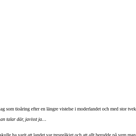
ag som tioåring efter en längre vistelse i moderlandet och med stor tve
an talar där, javisst ja…
kulle ha varit att landet var trespråkigt och att allt berodde på vem man