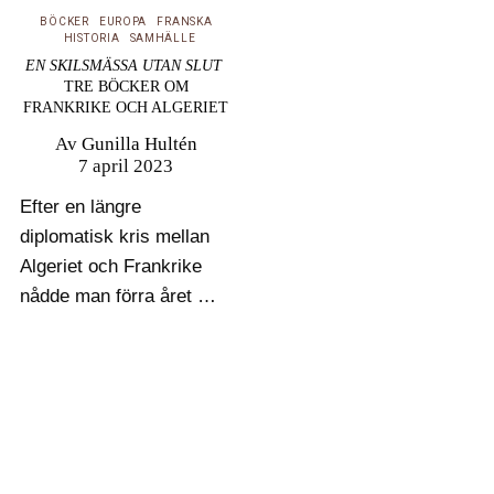
svårigheten att…
BÖCKER
EUROPA
FRANSKA
HISTORIA
SAMHÄLLE
EN SKILSMÄSSA UTAN SLUT
TRE BÖCKER OM
FRANKRIKE OCH ALGERIET
Av
Gunilla Hultén
7 april 2023
Efter en längre
diplomatisk kris mellan
Algeriet och Frankrike
nådde man förra året –
60 år efter
självständigheten – en
”ny, irreversibel
dynamik” i sina
bilaterala relationer.
Men om att