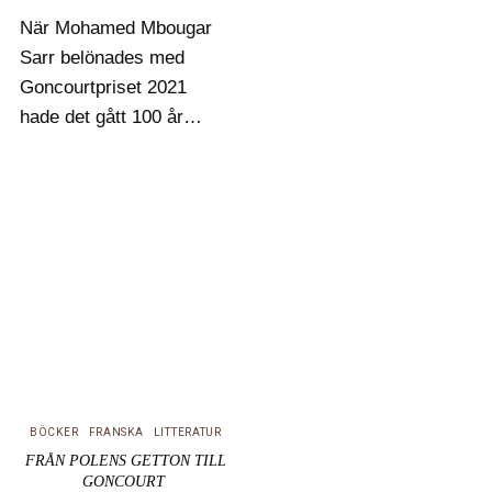
När Mohamed Mbougar
Sarr belönades med
Goncourtpriset 2021
hade det gått 100 år
sedan det delats ut till
en svart författare. Då,
1921, gick det till René
Maran och hans roman
Batouala som gjort
både sensation och
skandal med sin…
BÖCKER
FRANSKA
LITTERATUR
FRÅN POLENS GETTON TILL
GONCOURT