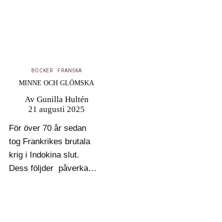
BÖCKER
FRANSKA
MINNE OCH GLÖMSKA
Av
Gunilla Hultén
21 augusti 2025
För över 70 år sedan
tog Frankrikes brutala
krig i Indokina slut.
Dess följder påverkar
ännu både fransk politik
och livet för de cirka
350 000 personer med
vietnamesiskt ursprung