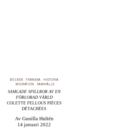
händelser eller till
viktiga ögonblick i mitt
liv.” Så beskrev den
franske författaren
Georges Perec (1936 –
1982) själv sitt minnes-
och
dokumentationsprojekt
Lieux, som i vår…
BÖCKER
FRANSKA
HISTORIA
MIGRATION
SAMHÄLLE
SAMLADE SPILLROR AV EN
FÖRLORAD VÄRLD
COLETTE FELLOUS PIÈCES
DÉTACHÉES
Av
Gunilla Hultén
14 januari 2022