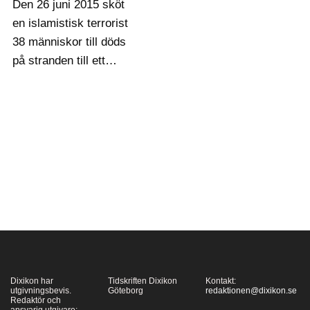
Den 26 juni 2015 sköt
en islamistisk terrorist
38 människor till döds
på stranden till ett
hotell i Tunisien. På
mediebilder efter
attacken syns spridda
föremål som blivit kvar
efter offren – en
baddräkt, en bok, ett
parasoll, en sandal.…
Dixikon har
Tidskriften Dixikon
Kontakt:
utgivningsbevis.
Göteborg
redaktionen@dixikon.se
Redaktör och