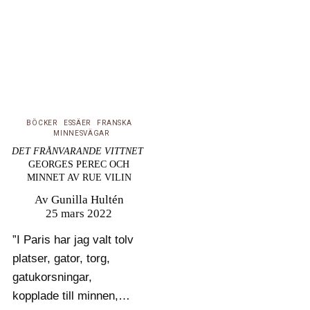
Finns det ännu
anledning läsa boken?
Gides anseende är av
flera skäl rejält skadat
och i…
BÖCKER
ESSÄER
FRANSKA
MINNESVÄGAR
DET FRÅNVARANDE VITTNET
GEORGES PEREC OCH
MINNET AV RUE VILIN
Av
Gunilla Hultén
25 mars 2022
”I Paris har jag valt tolv
platser, gator, torg,
gatukorsningar,
kopplade till minnen,