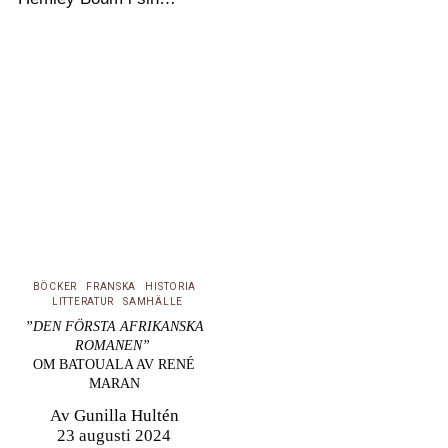
hyllade roman Le Rêve
du pêcheur om exil och
om sökandet efter
identitet i det
postkoloniala Kamerun
och dagens Frankrike,
om trauman och svek
och om hur…
BÖCKER
FRANSKA
HISTORIA
LITTERATUR
SAMHÄLLE
”DEN FÖRSTA AFRIKANSKA
ROMANEN”
OM BATOUALA AV RENÉ
MARAN
Av
Gunilla Hultén
23 augusti 2024