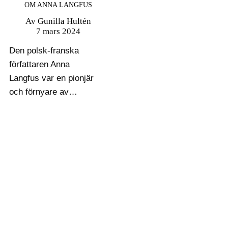
OM ANNA LANGFUS
Av
Gunilla Hultén
7 mars 2024
Den polsk-franska
författaren Anna
Langfus var en pionjär
och förnyare av
litteraturen om
Förintelsen och en av
få kvinnor att litterärt
gestalta den. Utifrån sin
egen erfarenhet skildrar
hon i sina romaner
antisemitismen,
skräcken, utplåningen
av judar och