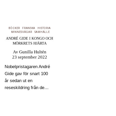
minneskonflikten
mellan dem om
avkolonialiseringen inte
är avslutad vittnar tre…
BÖCKER
FRANSKA
HISTORIA
MINNESVÄGAR
SAMHÄLLE
ANDRÉ GIDE I KONGO OCH
MÖRKRETS HJÄRTA
Av
Gunilla Hultén
23 september 2022
Nobelpristagaren André
Gide gav för snart 100
år sedan ut en
reseskildring från den
franska kolonin Kongo i
dåvarande Franska
Ekvatorialafrika,
Voyage au Congo.