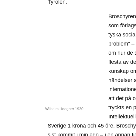
Tyrolen.
Broschyren 
som förlagso
tyska soci
problem” – v
om hur de s
flesta av de
kunskap om
händelser 
internation
att det på 
tryckts en 
Wilhelm Hoegner 1930
Intellektuel
Sverige 1 krona och 45 öre. Broschy
sist kommit i min ägo – i en annan ti