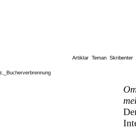
Dixikon
Artiklar
Teman
Skribenter
Om
me
Der
Int