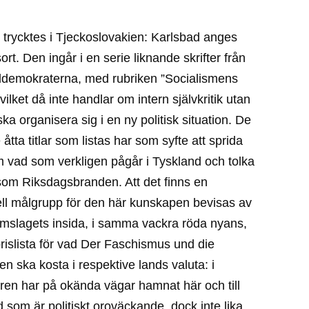
trycktes i Tjeckoslovakien: Karlsbad anges
rt. Den ingår i en serie liknande skrifter från
aldemokraterna, med rubriken ”Socialismens
ilket då inte handlar om intern självkritik utan
ka organisera sig i en ny politisk situation. De
 åtta titlar som listas har som syfte att sprida
 vad som verkligen pågår i Tyskland och tolka
som Riksdagsbranden. Att det finns en
ell målgrupp för den här kunskapen bevisas av
omslagets insida, i samma vackra röda nyans,
prislista för vad Der Faschismus und die
len ska kosta i respektive lands valuta: i
ren har på okända vägar hamnat här och till
d som är politiskt oroväckande, dock inte lika