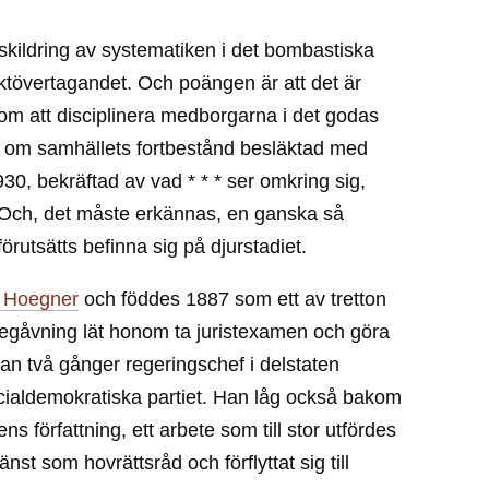
d skildring av systematiken i det bombastiska
ktövertagandet. Och poängen är att det är
enom att disciplinera medborgarna i det godas
m om samhällets fortbestånd besläktad med
930, bekräftad av vad * * * ser omkring sig,
xil. Och, det måste erkännas, en ganska så
 förutsätts befinna sig på djurstadiet.
 Hoegner
och föddes 1887 som ett av tretton
ebegåvning lät honom ta juristexamen och göra
 han två gånger regeringschef i delstaten
cialdemokratiska partiet. Han låg också bakom
 författning, ett arbete som till stor utfördes
nst som hovrättsråd och förflyttat sig till