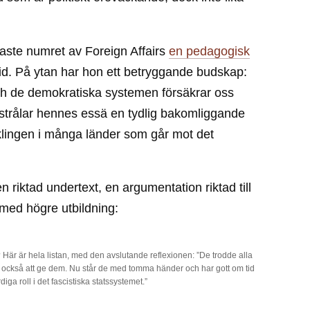
aste numret av Foreign Affairs
en pedagogisk
 tid. På ytan har hon ett betryggande budskap:
och de demokratiska systemen försäkrar oss
strålar hennes essä en tydlig bakomliggande
cklingen i många länder som går mot det
 riktad undertext, en argumentation riktad till
a med högre utbildning:
l? Här är hela listan, med den avslutande reflexionen: ”De trodde alla
n också att ge dem. Nu står de med tomma händer och har gott om tid
iga roll i det fascistiska statssystemet.”