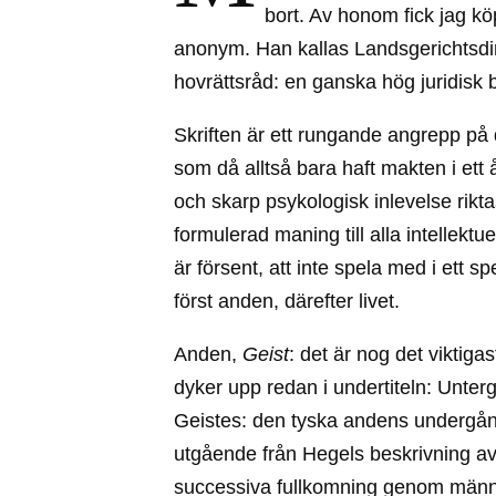
bort. Av honom fick jag köpa
anonym. Han kallas Landsgerichtsdire
hovrättsråd: en ganska hög juridisk b
Skriften är ett rungande angrepp på
som då alltså bara haft makten i ett å
och skarp psykologisk inlevelse riktas
formulerad maning till alla intellektu
är försent, att inte spela med i ett sp
först anden, därefter livet.
Anden,
Geist
: det är nog det viktigas
dyker upp redan i undertiteln: Unte
Geistes: den tyska andens undergång
utgående från Hegels beskrivning a
successiva fullkomning genom männi