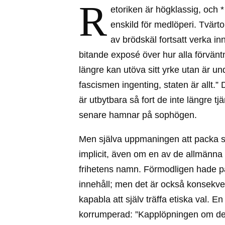
R
etoriken är högklassig, och 
enskild för medlöperi. Tvärt
av brödskäl fortsatt verka 
bitande exposé över hur alla förvänt
längre kan utöva sitt yrke utan är un
fascismen ingenting, staten är allt.”
är utbytbara så fort de inte längre tjä
senare hamnar på sophögen.
Men själva uppmaningen att packa si
implicit, även om en av de allmänna 
frihetens namn. Förmodligen hade pamf
innehåll; men det är också konsekvent
kapabla att själv träffa etiska val. E
korrumperad: ”Kapplöpningen om de m