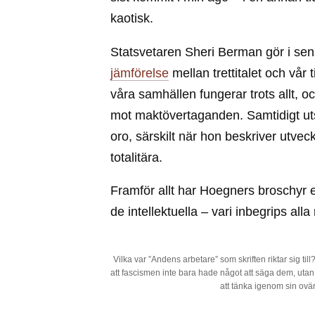
kaotisk.
Statsvetaren Sheri Berman gör i sen
jämförelse
mellan trettitalet och vår
våra samhällen fungerar trots allt, 
mot maktövertaganden. Samtidigt ut
oro, särskilt när hon beskriver utve
totalitära.
Framför allt har Hoegners broschyr en
de intellektuella – vari inbegrips all
Vilka var ”Andens arbetare” som skriften riktar sig til
att fascismen inte bara hade något att säga dem, uta
att tänka igenom sin ovärd