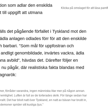
ition som adlar den enskilda
Klicka på omslaget för att läsa pamf
till uppgift att utmana
älls det pågående förfallet i Tyskland mot den
 ädla anlagen odlades förr för att den enskilde
h barbari. ”Som mål för uppfostran och
andligt genombildade, invärtes vackra, ädla
avbild”, hävdas det. Därefter följer en
 nu pågår, där realistiska fakta blandas med
Ragnarök:
vänner, förråder varandra, ingen människa litar mer på någon annan.
emlighet. Luften är full av de torterades skrik. För länge sedan har
allt. Det har blivit natt över Tyskland, en natt av bävan har brutit in,
 demoner sprider sitt kusliga ljus.”