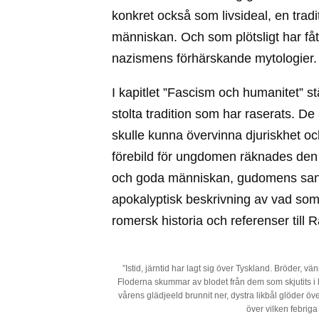
konkret också som livsideal, en trad
människan. Och som plötsligt har fått 
nazismens förhärskande mytologier.
I kapitlet ”Fascism och humanitet” st
stolta tradition som har raserats. De
skulle kunna övervinna djuriskhet oc
förebild för ungdomen räknades den 
och goda människan, gudomens sanna 
apokalyptisk beskrivning av vad som
romersk historia och referenser till 
”Istid, järntid har lagt sig över Tyskland. Bröder, 
Floderna skummar av blodet från dem som skjutits i h
vårens glädjeeld brunnit ner, dystra likbål glöder över
över vilken febriga