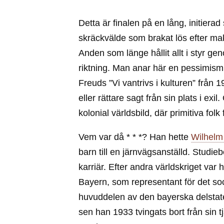
Detta är finalen på en lång, initiera
skräckvälde som brakat lös efter ma
Anden som länge hållit allt i styr g
riktning. Man anar här en pessimis
Freuds ”Vi vantrivs i kulturen” från 1
eller rättare sagt från sin plats i e
kolonial världsbild, där primitiva folk
Vem var då * * *? Han hette
Wilhelm
barn till en järnvägsanställd. Studi
karriär. Efter andra världskriget var
Bayern, som representant för det so
huvuddelen av den bayerska delstatens
sen han 1933 tvingats bort från sin tjä