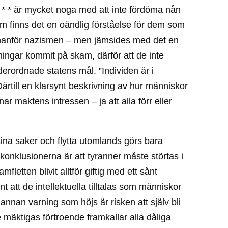
* * * är mycket noga med att inte fördöma nån
om finns det en oändlig förståelse för dem som
innanför nazismen – men jämsides med det en
ningar kommit på skam, därför att de inte
derordnade statens mål. ”Individen är i
 Därtill en klarsynt beskrivning av hur människor
nar maktens intressen – ja att alla förr eller
na saker och flytta utomlands görs bara
konklusionerna är att tyranner måste störtas i
letten blivit alltför giftig med ett sånt
 att de intellektuella tilltalas som människor
n annan varning som höjs är risken att själv bli
äktigas förtroende framkallar alla dåliga