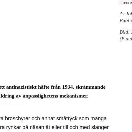
POPULI
Av Jo
Publi
Bild:
(Bund
tt antinazistiskt häfte från 1934, skrämmande
kildring av anpasslighetens mekanismer.
hitta broschyrer och annat småtryck som många
ra rynkar på näsan åt eller till och med slänger