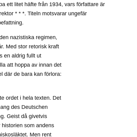
 ett litet häfte från 1934, vars författare är
ktor * * *. Titeln motsvarar ungefär
efattning.
 den nazistiska regimen,
r. Med stor retorisk kraft
 en aldrig fullt ut
ella att hoppa av innan det
el där de bara kan förlora:
te ordet i hela texten. Det
rgang des Deutschen
. Geist då givetvis
v historien som andens
skosläktet. Men rent