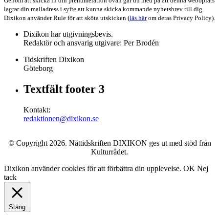
Genom att skicka in din prenumeration ovan går du med på att denna webbplats
lagrar din mailadress i syfte att kunna skicka kommande nyhetsbrev till dig.
Dixikon använder Rule för att sköta utskicken (
läs här
om deras Privacy Policy).
Dixikon har utgivningsbevis.
Redaktör och ansvarig utgivare: Per Brodén
Tidskriften Dixikon
Göteborg
Textfält footer 3
Kontakt:
redaktionen@dixikon.se
© Copyright 2026. Nättidskriften DIXIKON ges ut med stöd från
Kulturrådet.
Dixikon använder cookies för att förbättra din upplevelse.
OK
Nej
tack
Stäng