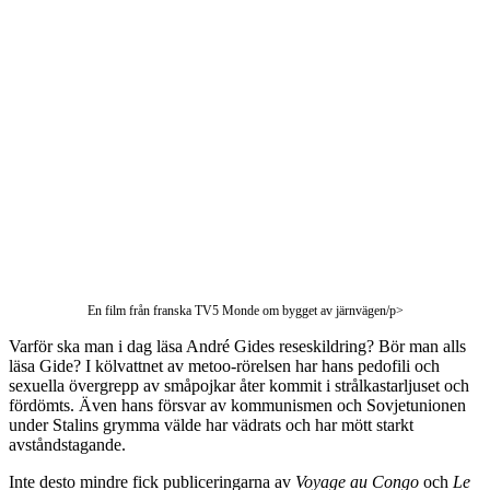
En film från franska TV5 Monde om bygget av järnvägen/p>
V
arför ska man i dag läsa André Gides reseskildring? Bör man alls
läsa Gide? I kölvattnet av metoo-rörelsen har hans pedofili och
sexuella övergrepp av småpojkar åter kommit i strålkastarljuset och
fördömts. Även hans försvar av kommunismen och Sovjetunionen
under Stalins grymma välde har vädrats och har mött starkt
avståndstagande.
Inte desto mindre fick publiceringarna av
Voyage au Congo
och
Le