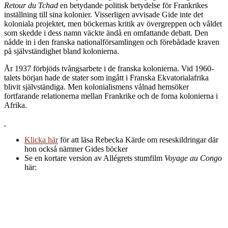
Retour du Tchad
en betydande politisk betydelse för Frankrikes
inställning till sina kolonier. Visserligen avvisade Gide inte det
koloniala projektet, men böckernas kritik av övergreppen och våldet
som skedde i dess namn väckte ändå en omfattande debatt. Den
nådde in i den franska nationalförsamlingen och förebådade kraven
på självständighet bland kolonierna.
År 1937 förbjöds tvångsarbete i de franska kolonierna. Vid 1960-
talets början hade de stater som ingått i Franska Ekvatorialafrika
blivit självständiga. Men kolonialismens vålnad hemsöker
fortfarande relationerna mellan Frankrike och de forna kolonierna i
Afrika.
Klicka här
för att läsa Rebecka Kärde om reseskildringar där
hon också nämner Gides böcker
Se en kortare version av Allégrets stumfilm
Voyage au Congo
här: