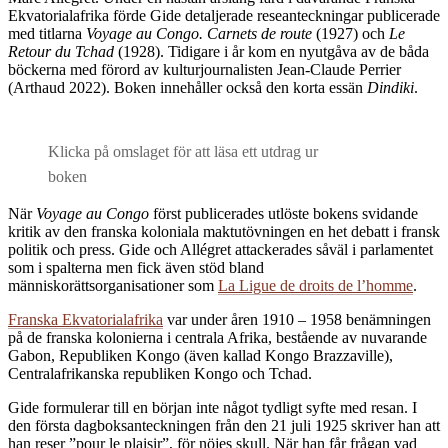
Ekvatorialafrika förde Gide detaljerade reseanteckningar publicerade
med titlarna
Voyage au Congo. Carnets de route
(1927) och
Le
Retour du Tchad
(1928). Tidigare i år kom en nyutgåva av de båda
böckerna med förord av kulturjournalisten Jean-Claude Perrier
(Arthaud 2022). Boken innehåller också den korta essän
Dindiki
.
Klicka på omslaget för att läsa ett utdrag ur
boken
När
Voyage au Congo
först publicerades utlöste bokens svidande
kritik av den franska koloniala maktutövningen en het debatt i fransk
politik och press. Gide och Allégret attackerades såväl i parlamentet
som i spalterna men fick även stöd bland
människorättsorganisationer som
La Ligue de droits de l’homme
.
Franska Ekvatorialafrika
var under åren 1910 – 1958 benämningen
på de franska kolonierna i centrala Afrika, bestående av nuvarande
Gabon, Republiken Kongo (även kallad Kongo Brazzaville),
Centralafrikanska republiken Kongo och Tchad.
Gide formulerar till en början inte något tydligt syfte med resan. I
den första dagboksanteckningen från den 21 juli 1925 skriver han att
han reser ”pour le plaisir”, för nöjes skull. När han får frågan vad