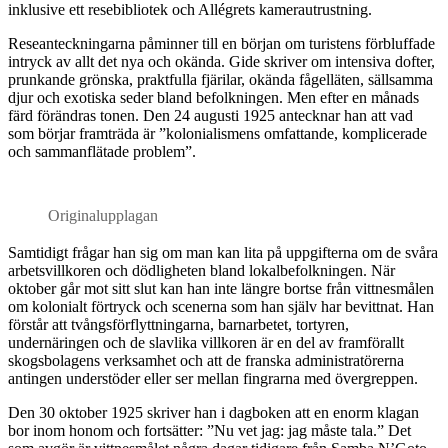
inklusive ett resebibliotek och Allégrets kamerautrustning.
Reseanteckningarna påminner till en början om turistens förbluffade
intryck av allt det nya och okända. Gide skriver om intensiva dofter,
prunkande grönska, praktfulla fjärilar, okända fågelläten, sällsamma
djur och exotiska seder bland befolkningen. Men efter en månads
färd förändras tonen. Den 24 augusti 1925 antecknar han att vad
som börjar framträda är ”kolonialismens omfattande, komplicerade
och sammanflätade problem”.
Originalupplagan
S
amtidigt frågar han sig om man kan lita på uppgifterna om de svåra
arbetsvillkoren och dödligheten bland lokalbefolkningen. När
oktober går mot sitt slut kan han inte längre bortse från vittnesmålen
om kolonialt förtryck och scenerna som han själv har bevittnat. Han
förstår att tvångsförflyttningarna, barnarbetet, tortyren,
undernäringen och de slavlika villkoren är en del av framförallt
skogsbolagens verksamhet och att de franska administratörerna
antingen understöder eller ser mellan fingrarna med övergreppen.
Den 30 oktober 1925 skriver han i dagboken att en enorm klagan
bor inom honom och fortsätter: ”Nu vet jag: jag måste tala.” Det