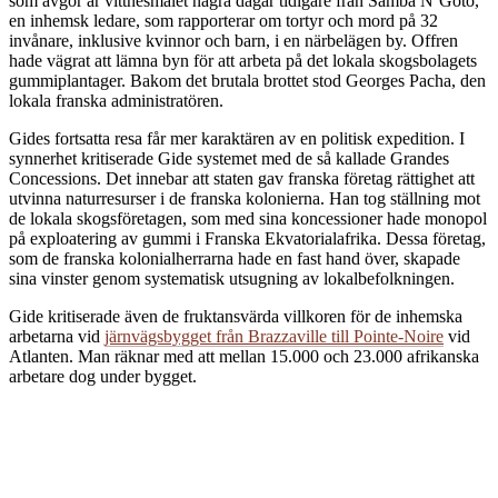
som avgör är vittnesmålet några dagar tidigare från Samba N’Goto,
en inhemsk ledare, som rapporterar om tortyr och mord på 32
invånare, inklusive kvinnor och barn, i en närbelägen by. Offren
hade vägrat att lämna byn för att arbeta på det lokala skogsbolagets
gummiplantager. Bakom det brutala brottet stod Georges Pacha, den
lokala franska administratören.
Gides fortsatta resa får mer karaktären av en politisk expedition. I
synnerhet kritiserade Gide systemet med de så kallade Grandes
Concessions. Det innebar att staten gav franska företag rättighet att
utvinna naturresurser i de franska kolonierna. Han tog ställning mot
de lokala skogsföretagen, som med sina koncessioner hade monopol
på exploatering av gummi i Franska Ekvatorialafrika. Dessa företag,
som de franska kolonialherrarna hade en fast hand över, skapade
sina vinster genom systematisk utsugning av lokalbefolkningen.
Gide kritiserade även de fruktansvärda villkoren för de inhemska
arbetarna vid
järnvägsbygget från Brazzaville till Pointe-Noire
vid
Atlanten. Man räknar med att mellan 15.000 och 23.000 afrikanska
arbetare dog under bygget.