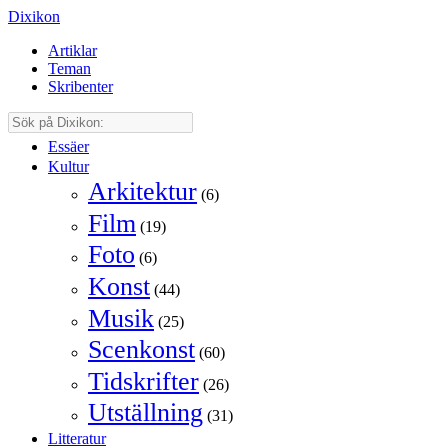
Dixikon
Artiklar
Teman
Skribenter
Essäer
Kultur
Arkitektur
(6)
Film
(19)
Foto
(6)
Konst
(44)
Musik
(25)
Scenkonst
(60)
Tidskrifter
(26)
Utställning
(31)
Litteratur