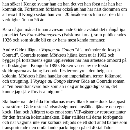
han söker i Kongo svarar han att han det vet han först när han har
kommit dit. Författaren förklarar också att han har närt drömmen om
att resa till Kongo sedan han var i 20-årsåldern och nu när den blir
verklighet är han 56 år.
Bara någon månad innan avresan hade Gide avslutat det mångåriga
projektet
Les Faux-Monnayeurs
(Falskmyntarna), som publicerades
1926 och som skulle bli en av hans mest kända romaner.
André Gide tillägnar
Voyage au Congo
”à la mémoire de Joseph
Conrad”. Conrads roman Mörkrets hjärta kom ut år 1902 och
bygger på författarens egna upplevelser när han arbetade ombord på
en flodångare i Kongo år 1890. Boken var en av de första
skildringarna av kung Leopold II:s terrorstyre i den belgiska
kolonin. Mörkrets hjärta handlar om imperialism, terror, folkmord
och utsugning. I
Voyage au Congo
skriver Gide att Conrads roman
är ”en beundransvärd bok som än i dag är höggradigt sann, det
kunde jag själv förvissa mig om”.
Skillnaderna i de båda författarnas resevillkor kunde dock knappast
vara större. Gide reste ståndsmässigt med anställda tjänare och egen
kock. Han och Allégret togs emot som VIP-gäster av representanter
för den franska kolonialmakten. Bilar ställdes till deras förfogande
och när vägarna inte var körbara erbjöds de ett stort antal bärare som
transporterade den omfattande packningen på ett 40-tal lådor