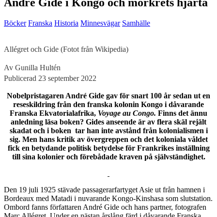
André Gide i Kongo och mörkrets hjärta
Böcker
Franska
Historia
Minnesvägar
Samhälle
Allégret och Gide (Fotot från Wikipedia)
Av Gunilla Hultén
Publicerad 23 september 2022
Nobelpristagaren André Gide gav för snart 100 år sedan ut en
reseskildring från den franska kolonin Kongo i dåvarande
Franska Ekvatorialafrika,
Voyage au Congo.
Finns det ännu
anledning läsa boken? Gides anseende är av flera skäl rejält
skadat och i boken tar han inte avstånd från kolonialismen i
sig. Men hans kritik av övergreppen och det koloniala våldet
fick en betydande politisk betydelse för Frankrikes inställning
till sina kolonier och förebådade kraven på självständighet.
D
en 19 juli 1925 stävade passagerarfartyget Asie ut från hamnen i
Bordeaux med Matadi i nuvarande Kongo-Kinshasa som slutstation.
Ombord fanns författaren André Gide och hans partner, fotografen
Marc Allégret. Under en nästan årslång färd i dåvarande Franska