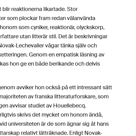
blir reaktionerna likartade. Stor
ter som plockar fram redan välanvända
a honom som cyniker, reaktionär, olyckskorp,
rfattare utan litterär stil. Det är beskrivningar
Novak-Lechevalier vågar tänka själv och
iketteringen. Genom en empatisk läsning av
lyckas hon ge en både berikande och delvis
enom avviker hon också på ett intressant sätt
majoriteten av franska litteraturforskare, som
gen avvisar studiet av Houellebecq.
rligtvis skrivs det mycket om honom ändå,
id universiteten är de som ägnar sig åt hans
ttarskap relativt lätträknade. Enligt Novak-