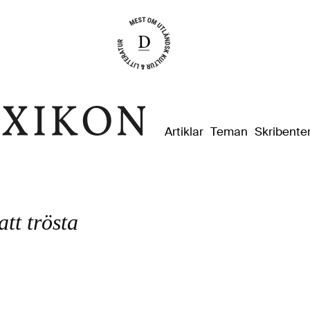
Dixikon
Artiklar
Teman
Skribente
tt trösta