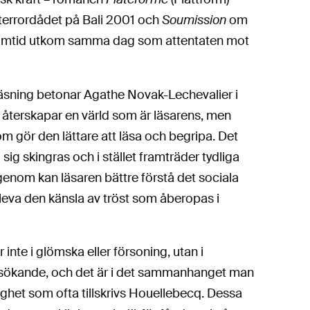
 terrordådet på Bali 2001 och
Soumission
om
a framtid utkom samma dag som attentaten mot
läsning betonar Agathe Novak-Lechevalier i
 återskapar en värld som är läsarens, men
m gör den lättare att läsa och begripa. Det
g skingras och i stället framträder tydliga
genom kan läsaren bättre förstå det sociala
leva den känsla av tröst som åberopas i
 inte i glömska eller försoning, utan i
ssökande, och det är i det sammanhanget man
righet som ofta tillskrivs Houellebecq. Dessa