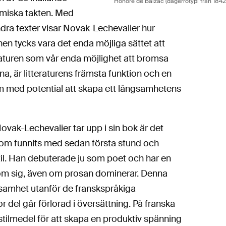
Honoré de Balzac (dagerrotypi från 1842
omiska takten. Med
ra texter visar Novak-Lechevalier hur
nen tycks vara det enda möjliga sättet att
itteraturen som vår enda möjlighet att bromsa
, är litteraturens främsta funktion och en
orm med potential att skapa ett långsamhetens
ovak-Lechevalier tar upp i sin bok är det
om funnits med sedan första stund och
 stil. Han debuterade ju som poet och har en
om sig, även om prosan dominerar. Denna
ksamhet utanför de franskspråkiga
del går förlorad i översättning. På franska
 stilmedel för att skapa en produktiv spänning