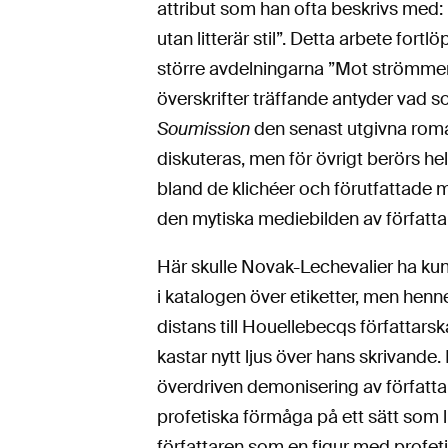
attribut som han ofta beskrivs med: 
utan litterär stil”. Detta arbete for
större avdelningarna ”Mot strömmen”
överskrifter träffande antyder vad 
Soumission
den senast utgivna roman
diskuteras, men för övrigt berörs hel
bland de klichéer och förutfattade 
den mytiska mediebilden av författa
Här skulle Novak-Lechevalier ha kun
i katalogen över etiketter, men henn
distans till Houellebecqs författars
kastar nytt ljus över hans skrivande.
överdriven demonisering av författa
profetiska förmåga på ett sätt som li
författaren som en figur med profet