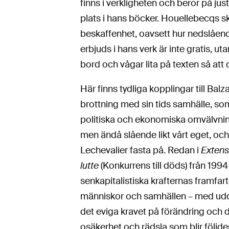
finns i verkligheten och beror på ju
plats i hans böcker. Houellebecqs sk
beskaffenhet, oavsett hur nedslående
erbjuds i hans verk är inte gratis, u
bord och vågar lita på texten så att 
Här finns tydliga kopplingar till Ba
brottning med sin tids samhälle, so
politiska och ekonomiska omvälvnin
men ändå slående likt vårt eget, och
Lechevalier fasta på. Redan i
Extens
lutte
(Konkurrens till döds) från 1994 
senkapitalistiska krafternas framfar
människor och samhällen – med udde
det eviga kravet på förändring och 
osäkerhet och rädsla som blir följde