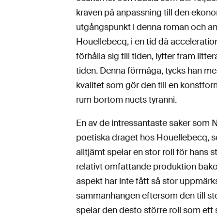
kraven på anpassning till den ekon
utgångspunkt i denna roman och and
Houellebecq, i en tid då acceleratio
förhålla sig till tiden, lyfter fram l
tiden. Denna förmåga, tycks han mena
kvalitet som gör den till en konstf
rum bortom nuets tyranni.
En av de intressantaste saker som N
poetiska draget hos Houellebecq, s
alltjämt spelar en stor roll för hans
relativt omfattande produktion bak
aspekt har inte fått så stor uppmär
sammanhangen eftersom den till stor 
spelar den desto större roll som ett