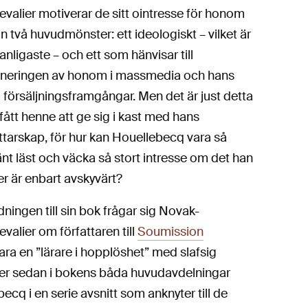
valier motiverar de sitt ointresse för honom
ån två huvudmönster: ett ideologiskt – vilket är
anligaste – och ett som hänvisar till
neringen av honom i massmedia och hans
 försäljningsframgångar. Men det är just detta
ått henne att ge sig i kast med hans
ttarskap, för hur kan Houellebecq vara så
nt läst och väcka så stort intresse om det han
er är enbart avskyvärt?
edningen till sin bok frågar sig Novak-
valier om författaren till
Soumission
ara en ”lärare i hopplöshet” med slafsig
sätter sedan i bokens båda huvudavdelningar
q i en serie avsnitt som anknyter till de