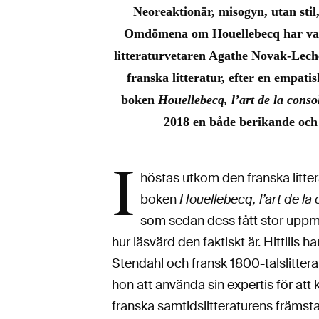
Neoreaktionär, misogyn, utan stil
Omdömena om Houellebecq har varit
litteraturvetaren Agathe Novak-Leche
franska litteratur, efter en empatis
boken
Houellebecq, l’art de la conso
2018 en både berikande och 
I
höstas utkom den franska litt
boken
Houellebecq, l’art de la
som sedan dess fått stor uppm
hur läsvärd den faktiskt är. Hittills
Stendahl och fransk 1800-talslitter
hon att använda sin expertis för at
franska samtidslitteraturens främst