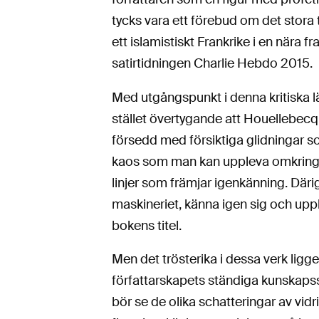
tycks vara ett förebud om det stora
ett islamistiskt Frankrike i en när
satirtidningen Charlie Hebdo 2015.
Med utgångspunkt i denna kritiska 
stället övertygande att Houellebecq
försedd med försiktiga glidningar so
kaos som man kan uppleva omkring si
linjer som främjar igenkänning. Däri
maskineriet, känna igen sig och upp
bokens titel.
Men det trösterika i dessa verk ligger
författarskapets ständiga kunskap
bör se de olika schatteringar av vid