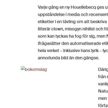
Varje gång en ny Houellebecq ges ut 
uppståndelse i media och recensen
etiketter i en tävling om att beskriv
litterär clown, misogyn nihilist och fö
som kan tyckas ha fog för sig, men 
ifrågasätter den automatiserade et
hela verket – inklusive hans lyrik – 
annorlunda bild än den gängse.
Därig
från 
vanli
Natu
men v
förfa