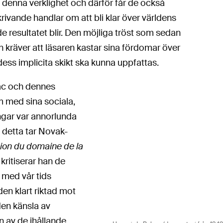
st denna verklighet och därför får de också
rivande handlar om att bli klar över världens
 resultatet blir. Den möjliga tröst som sedan
tan kräver att läsaren kastar sina fördomar över
dess implicita skikt ska kunna uppfattas.
lzac och dennes
m med sina sociala,
gar var annorlunda
 detta tar Novak-
ion du domaine de la
kritiserar han de
t med vår tids
n klart riktad mot
den känsla av
n av de ihållande