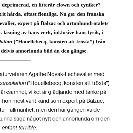
, deprimerad, en litterär clown och cyniker?
 hårda, oftast fientliga. Nu ger den franska
valier, expert på Balzac och artonhundratalets
k läsning av hans verk, inklusive hans lyrik, i
lation
(”Houellebecq, konsten att trösta”) från
delvis annorlunda bild än den gängse.
eraturvetaren Agathe Novak-Lechevalier med
 consolation
(”Houellebecq, konsten att trösta”)
ärksamhet, vilket är glädjande med tanke på
 har hon mest varit känd som expert på Balzac,
atur i allmänhet, men den här gången valde
t kunna säga något nytt och annorlunda om den
a
enfant terrible
.