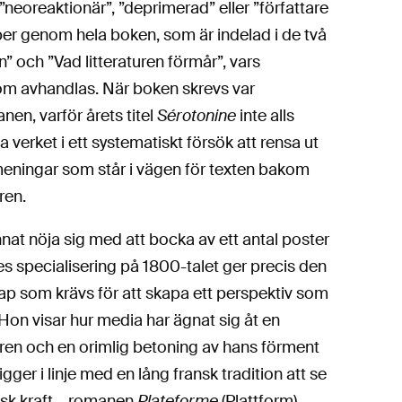
”neoreaktionär”, ”deprimerad” eller ”författare
tlöper genom hela boken, som är indelad i de två
 och ”Vad litteraturen förmår”, vars
som avhandlas. När boken skrevs var
en, varför årets titel
Sérotonine
inte alls
a verket i ett systematiskt försök att rensa ut
meningar som står i vägen för texten bakom
ren.
nat nöja sig med att bocka av ett antal poster
es specialisering på 1800-talet ger precis den
kap som krävs för att skapa ett perspektiv som
 Hon visar hur media har ägnat sig åt en
ren och en orimlig betoning av hans förment
gger i linje med en lång fransk tradition att se
isk kraft – romanen
Plateforme
(Plattform)