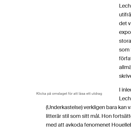
Leche
utifr
det v
expo
stora
som f
förfa
allmä
skriv
I inl
Klicka på omslaget för att läsa ett utdrag
Leche
(Underkastelse) verkligen bara kan v
litterär stil som sitt mål. Hon fort
med att avkoda fenomenet Houellebec